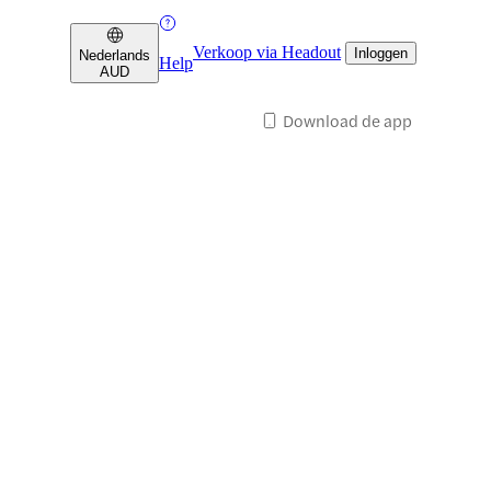
Verkoop via Headout
Inloggen
Nederlands
Help
AUD
Download de app