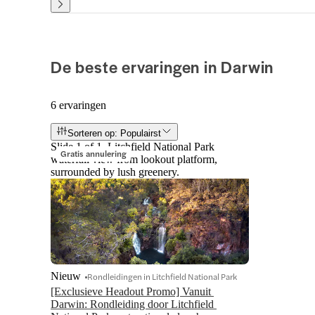
De beste ervaringen in Darwin
6 ervaringen
Sorteren op: Populairst
Slide 1 of 1, Litchfield National Park
Gratis annulering
waterfall view from lookout platform,
surrounded by lush greenery.
Nieuw
Rondleidingen in Litchfield National Park
[Exclusieve Headout Promo] Vanuit 
Darwin: Rondleiding door Litchfield 