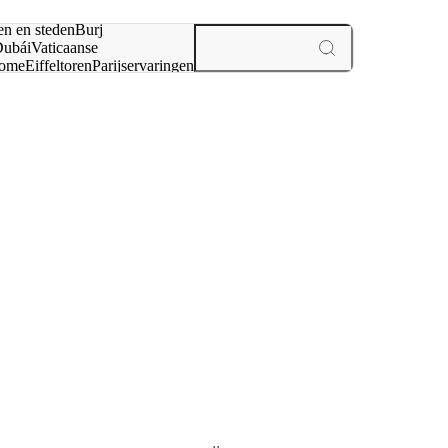
en en steden
Burj
ubái
Vaticaanse
ome
Eiffeltoren
Parijs
ervaringen
n