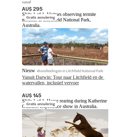
vanaf
AU$ 295
Slide 1 of 1, Visitors observing termite
Gratis annulering
mounds at Litchfield National Park,
Australia.
Nieuw
Rondleidingen in Litchfield National Park
Vanuit Darwin: Tour naar Litchfield en de 
watervallen, inclusief vervoer
AU$ 145
Slide 1 of 1, Horse rearing during Katherine
Gratis annulering
Outback Experience show in Australia.