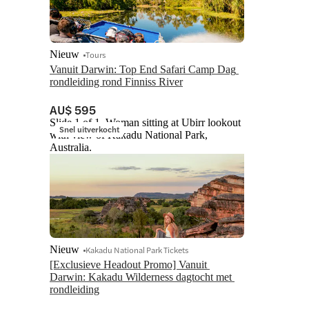
Nieuw
Tours
Vanuit Darwin: Top End Safari Camp Dag 
rondleiding rond Finniss River
AU$ 595
Slide 1 of 1, Woman sitting at Ubirr lookout
Snel uitverkocht
with view of Kakadu National Park,
Australia.
Nieuw
Kakadu National Park Tickets
[Exclusieve Headout Promo] Vanuit 
Darwin: Kakadu Wilderness dagtocht met 
rondleiding