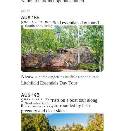
National Park met optionele lunch
vanaf
AU$ 185
Slide 1 of 1, litchfield essentials day tour-1
Gratis annulering
Nieuw
Rondleidingen in Litchfield National Park
Litchfield Essentials Day Tour
AU$ 145
Slide 1 of 1, Tourists on a boat tour along
Snel uitverkocht
the Finniss River, surrounded by lush
greenery and clear skies.