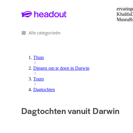
Zoeken:
ervaring
Khalifa
D
Musea
R
en stede
Alle categorieën
Thuis
Dingen om te doen in Darwin
Tours
Dagtochten
Dagtochten vanuit Darwin