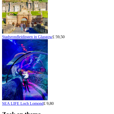
Stadsrondleidingen in Glasgow
£ 59,50
SEA LIFE Loch Lomond
£ 9,80