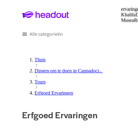
Zoeken:
ervaring
Khalifa
D
Musea
R
en stede
Alle categorieën
Thuis
Dingen om te doen in Cappadoci...
Tours
Erfgoed Ervaringen
Erfgoed Ervaringen