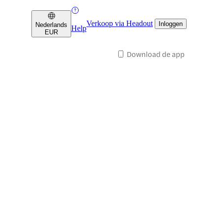
Verkoop via Headout
Inloggen
Nederlands
Help
EUR
Download de app