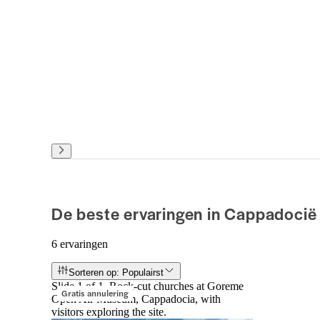
De beste ervaringen in Cappadocië
6 ervaringen
Sorteren op: Populairst
Slide 1 of 1, Rock-cut churches at Goreme
Gratis annulering
Open Air Museum, Cappadocia, with
visitors exploring the site.