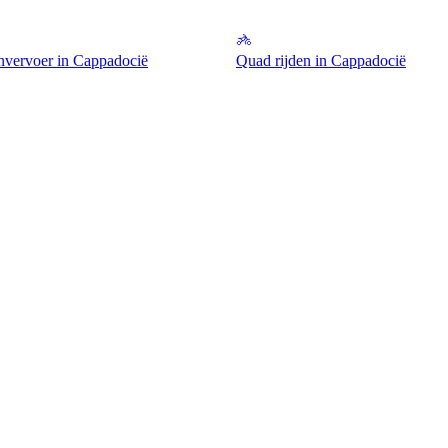
nvervoer in Cappadocië
Quad rijden in Cappadocië