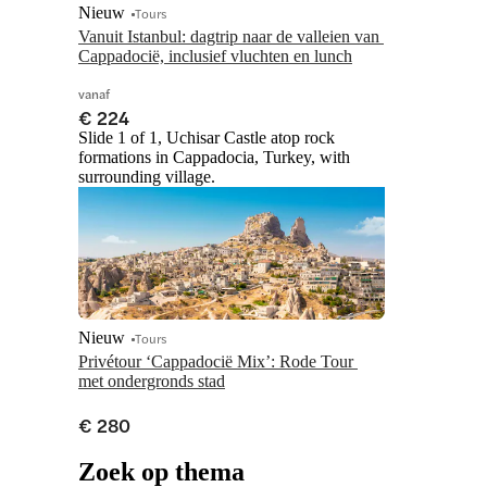
Nieuw
Tours
Vanuit Istanbul: dagtrip naar de valleien van 
Cappadocië, inclusief vluchten en lunch
vanaf
€ 224
Slide 1 of 1, Uchisar Castle atop rock
formations in Cappadocia, Turkey, with
surrounding village.
Nieuw
Tours
Privétour ‘Cappadocië Mix’: Rode Tour 
met ondergronds stad
€ 280
Zoek op thema