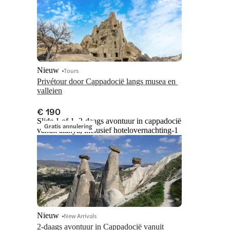
Nieuw
Tours
Privétour door Cappadocië langs musea en 
valleien
€ 190
Slide 1 of 1, 2-daags avontuur in cappadocië
Gratis annulering
vanuit alanya, inclusief hotelovernachting-1
Nieuw
New Arrivals
2-daags avontuur in Cappadocië vanuit 