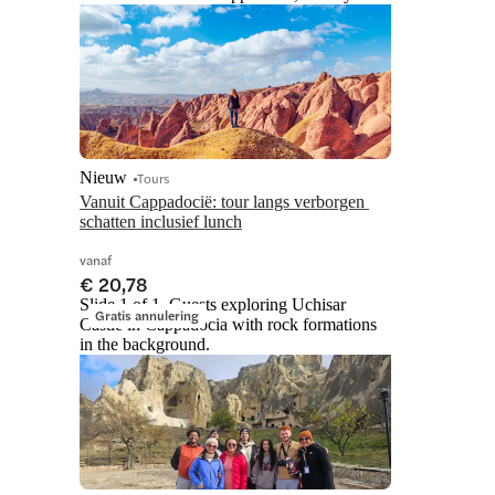
Nieuw
Tours
Vanuit Cappadocië: tour langs verborgen 
schatten inclusief lunch
vanaf
€ 20,78
Slide 1 of 1, Guests exploring Uchisar
Gratis annulering
Castle in Cappadocia with rock formations
in the background.