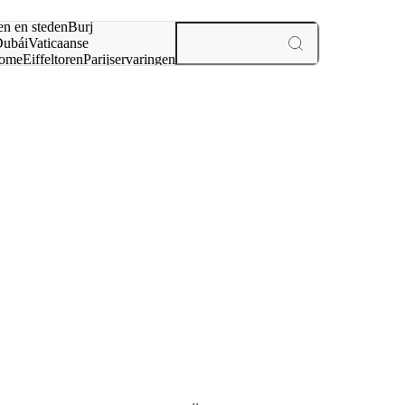
en en steden
Burj
ubái
Vaticaanse
ome
Eiffeltoren
Parijs
ervaringen
n