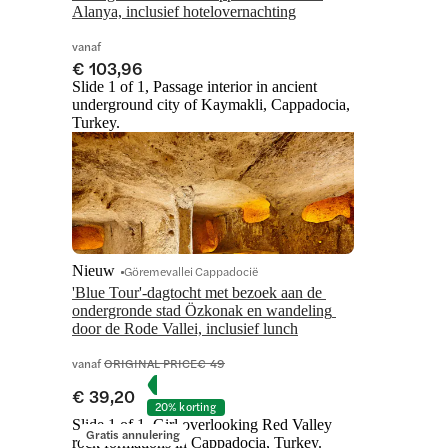
Alanya, inclusief hotelovernachting
vanaf
€ 103,96
Slide 1 of 1, Passage interior in ancient
underground city of Kaymakli, Cappadocia,
Turkey.
Nieuw
Göremevallei Cappadocië
'Blue Tour'-dagtocht met bezoek aan de 
ondergronde stad Özkonak en wandeling 
door de Rode Vallei, inclusief lunch
vanaf
ORIGINAL PRICE
€ 49
€ 39,20
20% korting
Slide 1 of 1, Girl overlooking Red Valley
Gratis annulering
rock formations in Cappadocia, Turkey.