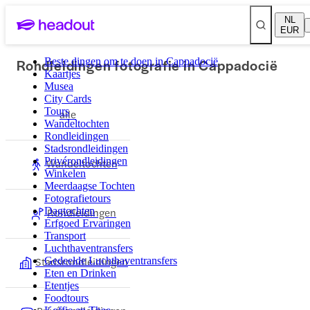
NL
EUR
Rondleidingen fotografie in Cappadocië
Beste dingen om te doen in Cappadocië
Kaartjes
Musea
City Cards
Tours
alle
Wandeltochten
Rondleidingen
Stadsrondleidingen
Privérondleidingen
Wandeltochten
Winkelen
Meerdaagse Tochten
Fotografietours
Dagtochten
Rondleidingen
Erfgoed Ervaringen
Transport
Luchthaventransfers
Stadsrondleidingen
Gedeelde Luchthaventransfers
Eten en Drinken
Etentjes
Foodtours