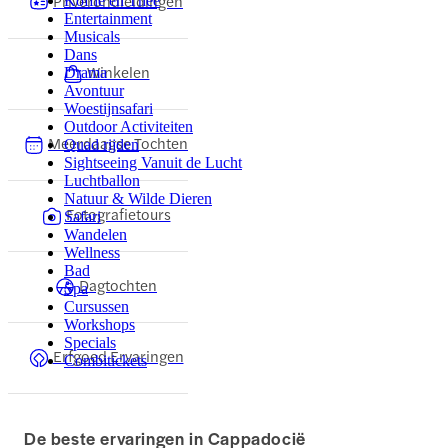
Privérondleidingen
Koffie en Thee
Entertainment
Musicals
Dans
Winkelen
Drama
Avontuur
Woestijnsafari
Outdoor Activiteiten
Meerdaagse Tochten
Quad rijden
Sightseeing Vanuit de Lucht
Luchtballon
Natuur & Wilde Dieren
Fotografietours
Safari
Wandelen
Wellness
Bad
Dagtochten
Spa
Cursussen
Workshops
Specials
Erfgoed Ervaringen
Combitickets
De beste ervaringen in Cappadocië