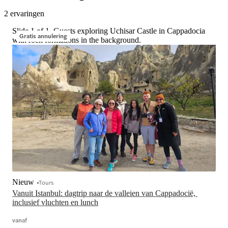
2 ervaringen
Slide 1 of 1, Guests exploring Uchisar Castle in Cappadocia
Gratis annulering
with rock formations in the background.
Nieuw
Tours
Vanuit Istanbul: dagtrip naar de valleien van Cappadocië, 
inclusief vluchten en lunch
vanaf