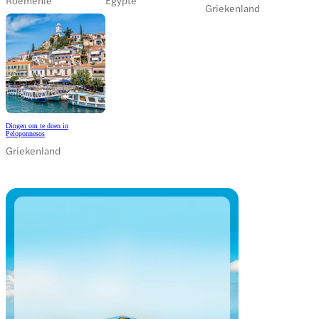
Roemenië
Egypte
Griekenland
Dingen om te doen in
Peloponnesos
Griekenland