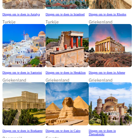
Dingen om te doen in Antalya
Dingen om te doen in Istanboel
Dingen om te doen in Rhodos
Turkije
Turkije
Griekenland
Dingen om te doen in Santorini
Dingen om te doen in Heraklion
Dingen om te doen in Athene
Griekenland
Griekenland
Griekenland
Dingen om te doen in Boekarest
Dingen om te doen in Caïro
Dingen om te doen in
Thessaloniki