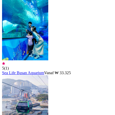
5
(
1
)
Sea Life Busan Aquarium
Vanaf ₩ 33.325