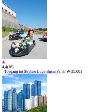
4,4
(
16
)
- Toegang tot Skyline Luge Busan
Vanaf ₩ 35.001