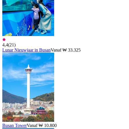
4,4
(
21
)
Lunar Nieuwjaar in Busan
Vanaf ₩ 33.325
Busan Tower
Vanaf ₩ 10.800