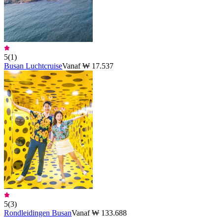
5
(
1
)
Busan Luchtcruise
Vanaf ₩ 17.537
5
(
3
)
Rondleidingen Busan
Vanaf ₩ 133.688