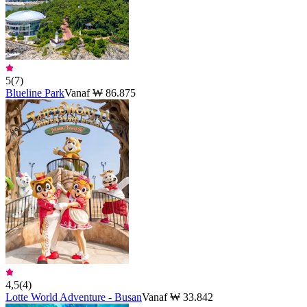
5
(
7
)
Blueline Park
Vanaf ₩ 86.875
4,5
(
4
)
Lotte World Adventure - Busan
Vanaf ₩ 33.842