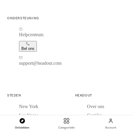
ONDERSTEUNING
Helpcentrum
Bel ons
support@headout.com
STEDEN
HEADOUT
New York
Over ons
Las Vegas
Carrière
Rome
Nieuws
Ontdekken
Categorieën
Account