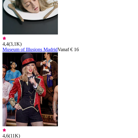
4,4
(
3,1K
)
Museum of Illusions Madrid
Vanaf € 16
4,6
(
11K
)