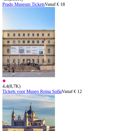
Prado Museum Tickets
Vanaf € 18
4,4
(
8,7K
)
Tickets voor Museo Reina Sofía
Vanaf € 12