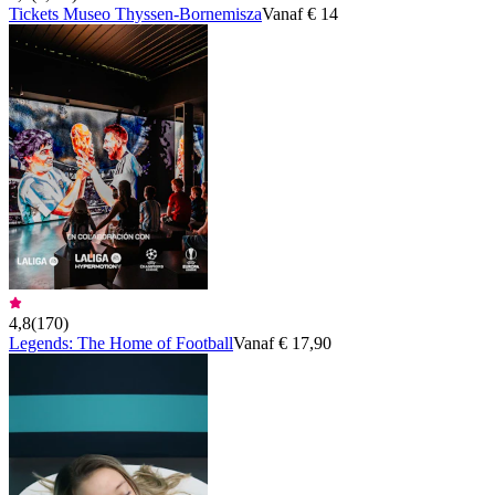
Tickets Museo Thyssen-Bornemisza
Vanaf € 14
4,8
(
170
)
Legends: The Home of Football
Vanaf € 17,90