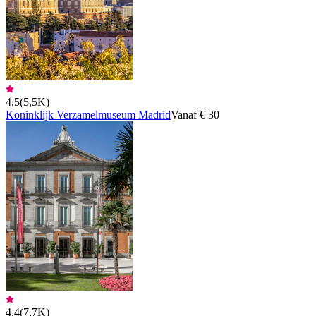
4,5
(
5,5K
)
Koninklijk Verzamelmuseum Madrid
Vanaf € 30
4,4
(
7,7K
)