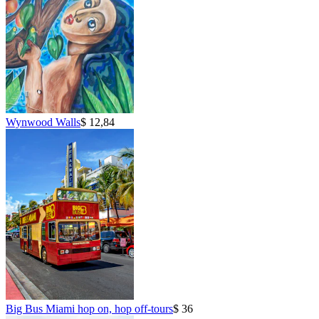
Wynwood Walls
$ 12,84
Big Bus Miami hop on, hop off-tours
$ 36