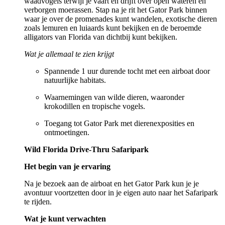
waadvogels terwijl je vaart en drijft over open wateren en
verborgen moerassen. Stap na je rit het Gator Park binnen
waar je over de promenades kunt wandelen, exotische dieren
zoals lemuren en luiaards kunt bekijken en de beroemde
alligators van Florida van dichtbij kunt bekijken.
Wat je allemaal te zien krijgt
Spannende 1 uur durende tocht met een airboat door
natuurlijke habitats.
Waarnemingen van wilde dieren, waaronder
krokodillen en tropische vogels.
Toegang tot Gator Park met dierenexposities en
ontmoetingen.
Wild Florida Drive-Thru Safaripark
Het begin van je ervaring
Na je bezoek aan de airboat en het Gator Park kun je je
avontuur voortzetten door in je eigen auto naar het Safaripark
te rijden.
Wat je kunt verwachten