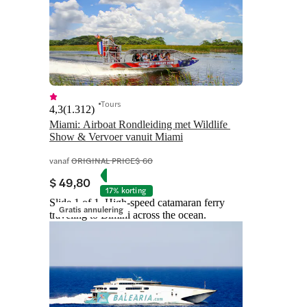
Tours
4,3
(
1.312
)
Miami: Airboat Rondleiding met Wildlife 
Show & Vervoer vanuit Miami
vanaf
ORIGINAL PRICE
$ 60
$ 49,80
17% korting
Slide 1 of 1, High-speed catamaran ferry
Gratis annulering
traveling to Bimini across the ocean.