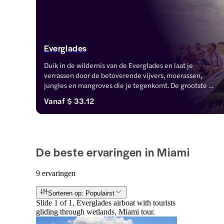
Everglades
Duik in de wildernis van de Everglades en laat je 
verrassen door de betoverende vijvers, moerassen, 
jungles en mangroves die je tegenkomt. De grootste 
attractie in Everglades is Shark Valley, dat wordt 
Vanaf
$ 33.12
gekenmerkt door hardhout hangmatten, pinelands, 
mangroves en nog veel meer
De beste ervaringen in Miami
9 ervaringen
Sorteren op: Populairst
Slide 1 of 1, Everglades airboat with tourists
gliding through wetlands, Miami tour.