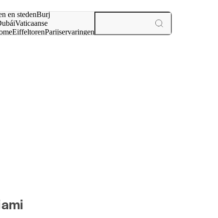
en en steden
Burj
ubái
Vaticaanse
ome
Eiffeltoren
Parijs
ervaringen
n
iami