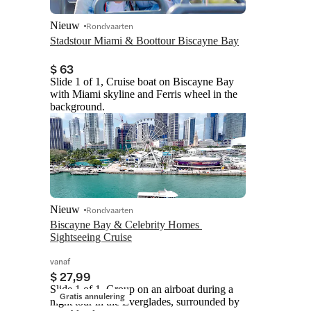
Nieuw
Rondvaarten
Stadstour Miami & Boottour Biscayne Bay
$ 63
Slide 1 of 1, Cruise boat on Biscayne Bay
with Miami skyline and Ferris wheel in the
background.
Nieuw
Rondvaarten
Biscayne Bay & Celebrity Homes 
Sightseeing Cruise
vanaf
$ 27,99
Slide 1 of 1, Group on an airboat during a
Gratis annulering
night tour in the Everglades, surrounded by