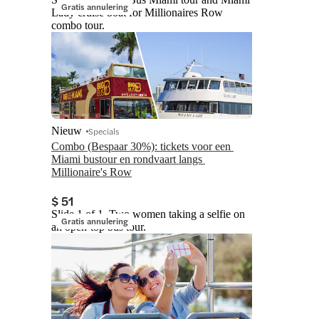
Gratis annulering
Lady cruise boat for Millionaires Row
combo tour.
Nieuw
Specials
Combo (Bespaar 30%): tickets voor een 
Miami bustour en rondvaart langs 
Millionaire's Row
$ 51
Slide 1 of 1, Two women taking a selfie on
Gratis annulering
an open-top bus tour.