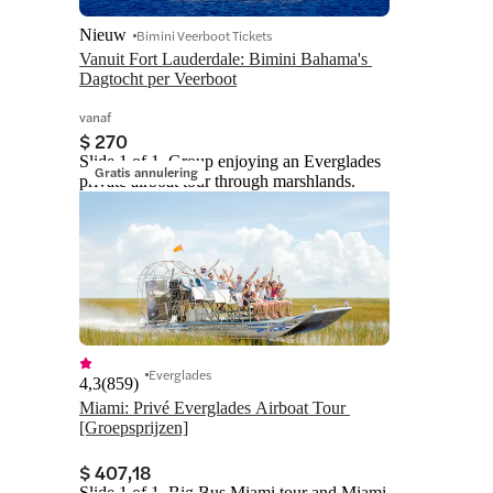
Nieuw
Bimini Veerboot Tickets
Vanuit Fort Lauderdale: Bimini Bahama's 
Dagtocht per Veerboot
vanaf
$ 270
Slide 1 of 1, Group enjoying an Everglades
Gratis annulering
private airboat tour through marshlands.
Everglades
4,3
(
859
)
Miami: Privé Everglades Airboat Tour 
[Groepsprijzen]
$ 407,18
Slide 1 of 1, Big Bus Miami tour and Miami