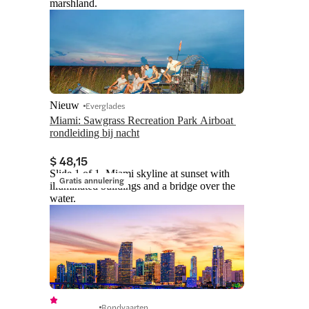
marshland.
Nieuw
Everglades
Miami: Sawgrass Recreation Park Airboat 
rondleiding bij nacht
$ 48,15
Slide 1 of 1, Miami skyline at sunset with
Gratis annulering
illuminated buildings and a bridge over the
water.
Rondvaarten