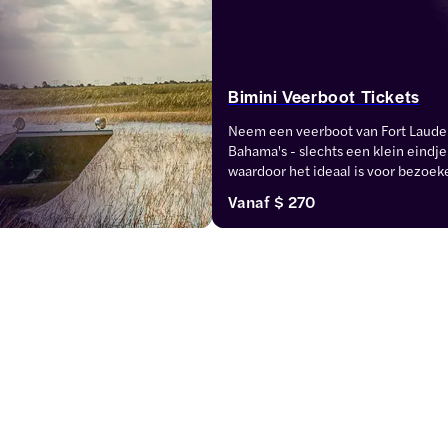
Bimini Veerboot Tickets
Neem een veerboot van Fort Lauderd
Bahama's - slechts een klein eindje 
waardoor het ideaal is voor bezoeke
Geniet van helder water, zandstran
Vanaf
$ 270
toegang tot het eilandleven met ee
reis over de oceaan.