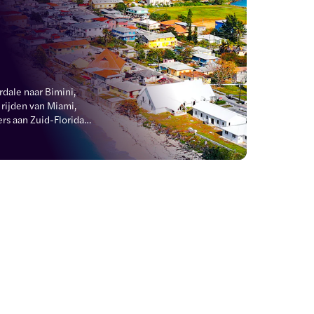
ale naar Bimini, 
rijden van Miami, 
rs aan Zuid-Florida. 
den en gemakkelijke 
n snelle en handige 