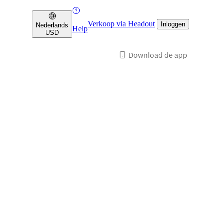
Verkoop via Headout
Inloggen
Nederlands
Help
USD
Download de app