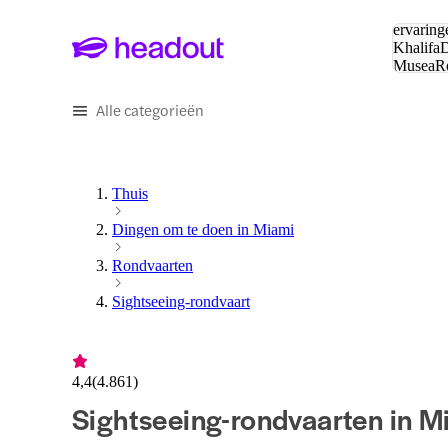
Zoeken:
ervaring
Khalifa
D
Musea
R
en stede
Alle categorieën
Thuis
Dingen om te doen in Miami
Rondvaarten
Sightseeing-rondvaart
4,4
(
4.861
)
Sightseeing-rondvaarten in M