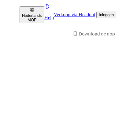
Verkoop via Headout
Inloggen
Nederlands
Help
MOP
Download de app