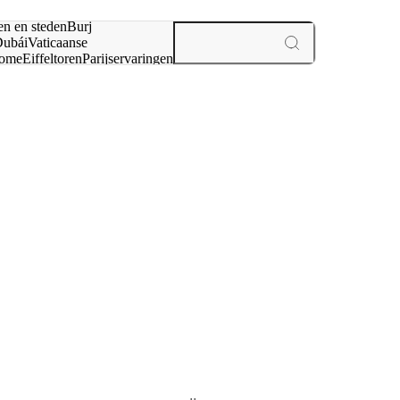
en en steden
Burj
ubái
Vaticaanse
ome
Eiffeltoren
Parijs
ervaringen
n