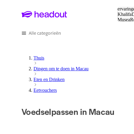
Zoeken:
ervaring
Khalifa
D
Musea
R
en stede
Alle categorieën
Thuis
Dingen om te doen in Macau
Eten en Drinken
Eetvouchers
Voedselpassen in Macau