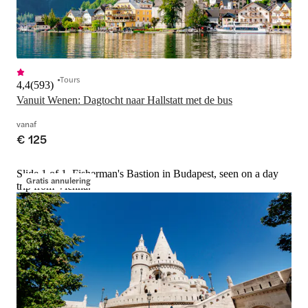
Tours
4,4
(
593
)
vanaf
€ 125
Slide 1 of 1, Fisherman's Bastion in Budapest, seen on a day
Gratis annulering
trip from Vienna.