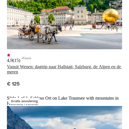
Tours
4,9
(
15
)
Vanuit Wenen: dagtrip naar Hallstatt, Salzburg, de Alpen en de 
meren
€ 125
Slide 1 of 1, Schloss Ort on Lake Traunsee with mountains in
Gratis annulering
Hallstatt, Austria.