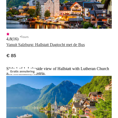
Tours
4,8
(
16
)
Vanuit Salzburg: Hallstatt Dagtocht met de Bus
€ 85
Slide 1 of 1, Lakeside view of Hallstatt with Lutheran Church
Gratis annulering
and mountains, Austria.