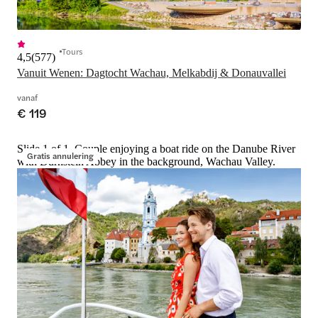
Tours
4,5
(
577
)
vanaf
€ 119
Slide 1 of 1, Couple enjoying a boat ride on the Danube River
Gratis annulering
with Dürnstein Abbey in the background, Wachau Valley.