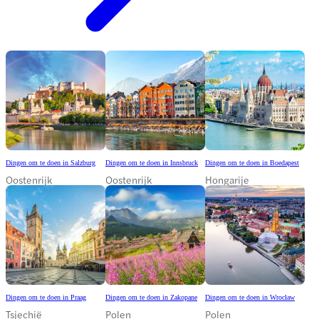
Dingen om te doen in Salzburg
Dingen om te doen in Innsbruck
Dingen om te doen in Boedapest
Oostenrijk
Oostenrijk
Hongarije
Dingen om te doen in Praag
Dingen om te doen in Zakopane
Dingen om te doen in Wrocław
Tsjechië
Polen
Polen