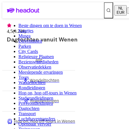
NL
EUR
Beste dingen om te doen in Wenen
Kaartjes
4,5
(
3.249
)
Musea
Dagtochten vanuit Wenen
Dierentuinen
Parken
City Cards
Religieuze Plaatsen
alle
Bezienswaardigheden
Observatiedekken
Meeslepende ervaringen
Tours
Wandeltochten
Wandeltochten
Rondleidingen
Hop on, hop off-tours in Wenen
Stadsrondleidingen
Rondleidingen
Privérondleidingen
Dagtochten
Transport
Luchthaventransfers
Hop on, hop off-tours in Wenen
Openbaar vervoer