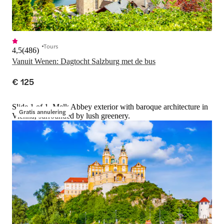
Tours
4,5
(
486
)
Vanuit Wenen: Dagtocht Salzburg met de bus
€ 125
Slide 1 of 1, Melk Abbey exterior with baroque architecture in
Gratis annulering
Vienna, surrounded by lush greenery.