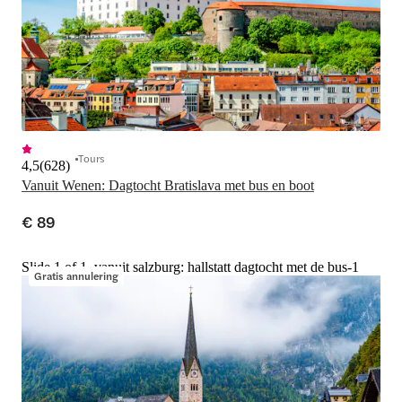
Tours
4,5
(
628
)
Vanuit Wenen: Dagtocht Bratislava met bus en boot
€ 89
Slide 1 of 1, vanuit salzburg: hallstatt dagtocht met de bus-1
Gratis annulering