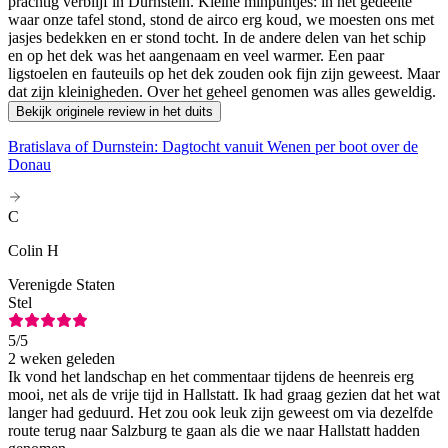
prachtig verblijf in Dürnstein. Kleine minpuntjes: in het gedeelte
waar onze tafel stond, stond de airco erg koud, we moesten ons met
jasjes bedekken en er stond tocht. In de andere delen van het schip
en op het dek was het aangenaam en veel warmer. Een paar
ligstoelen en fauteuils op het dek zouden ook fijn zijn geweest. Maar
dat zijn kleinigheden. Over het geheel genomen was alles geweldig.
Bekijk originele review in het duits
Bratislava of Durnstein: Dagtocht vanuit Wenen per boot over de
Donau
C
Colin H
Verenigde Staten
Stel
5
/5
2 weken geleden
Ik vond het landschap en het commentaar tijdens de heenreis erg
mooi, net als de vrije tijd in Hallstatt. Ik had graag gezien dat het wat
langer had geduurd. Het zou ook leuk zijn geweest om via dezelfde
route terug naar Salzburg te gaan als die we naar Hallstatt hadden