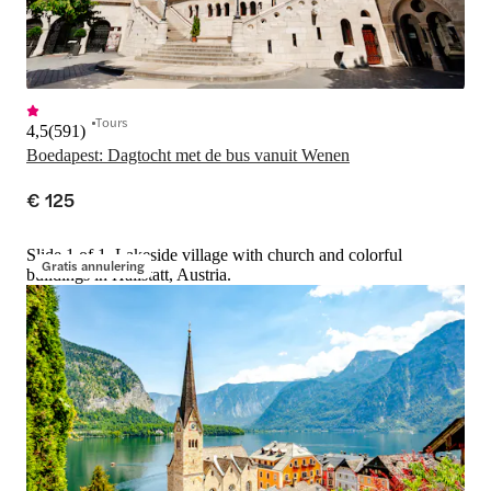
Tours
4,5
(
591
)
Boedapest: Dagtocht met de bus vanuit Wenen
€ 125
Slide 1 of 1, Lakeside village with church and colorful
Gratis annulering
buildings in Hallstatt, Austria.