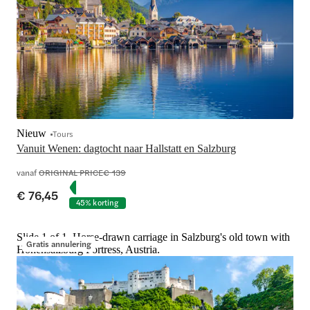
Nieuw
Tours
Vanuit Wenen: dagtocht naar Hallstatt en Salzburg
vanaf
ORIGINAL PRICE
€ 139
€ 76,45
45% korting
Slide 1 of 1, Horse-drawn carriage in Salzburg's old town with
Gratis annulering
Hohensalzburg Fortress, Austria.