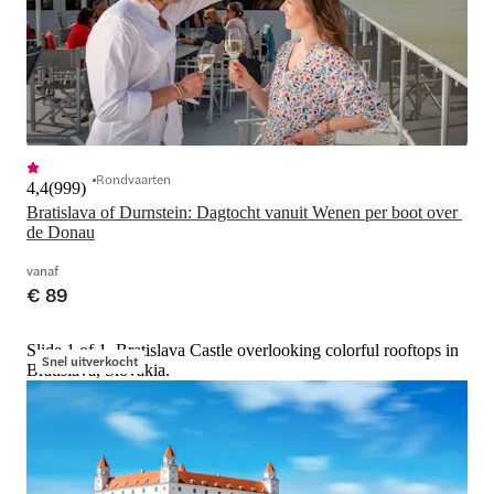
Rondvaarten
4,4
(
999
)
Bratislava of Durnstein: Dagtocht vanuit Wenen per boot over 
de Donau
vanaf
€ 89
Slide 1 of 1, Bratislava Castle overlooking colorful rooftops in
Snel uitverkocht
Bratislava, Slovakia.