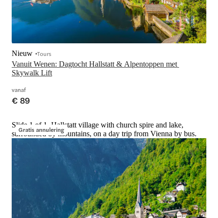
Nieuw
Tours
Vanuit Wenen: Dagtocht Hallstatt & Alpentoppen met 
Skywalk Lift
vanaf
€ 89
Slide 1 of 1, Hallstatt village with church spire and lake,
Gratis annulering
surrounded by mountains, on a day trip from Vienna by bus.