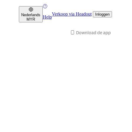
Verkoop via Headout
Inloggen
Nederlands
Help
MYR
Download de app