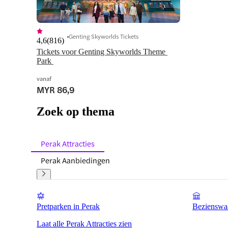
Genting Skyworlds Tickets
4,6
(
816
)
Tickets voor Genting Skyworlds Theme 
Park 
vanaf
MYR 86,9
Zoek op thema
Perak Attracties
Perak Aanbiedingen
Pretparken in Perak
Bezienswaa
Laat alle Perak Attracties zien