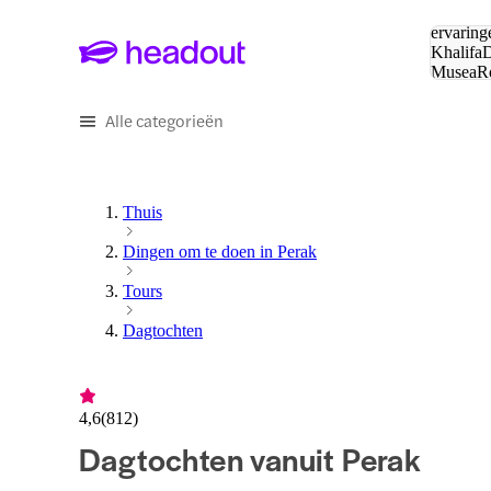
Zoeken:
ervaring
Khalifa
D
Musea
R
en stede
Alle categorieën
Thuis
Dingen om te doen in Perak
Tours
Dagtochten
4,6
(
812
)
Dagtochten vanuit Perak