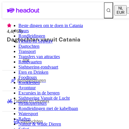
NL
EUR
Beste dingen om te doen in Catania
Tours
4,4
(
769
)
Rondleidingen
Dagtochten vanuit Catania
Fietsen en Segway
Dagtochten
Transport
Transfers van attracties
alle
Rondvaarten
Sightseeing-rondvaart
Eten en Drinken
Foodtours
Rondleidingen
Kooklessen
Avontuur
Excursies in de bergen
Sightseeing Vanuit de Lucht
Fietsen en Segway
Helikoptertours
Rondleidingen met de kabelbaan
Watersport
Raften
Dagtochten
Natuur & Wilde Dieren