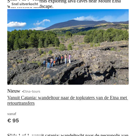
Slide 1 of 1, Tourists exploring lava caves near Mount Etna
Snel uitverkocht
with forested landscape.
Nieuw
Etna-tours
Vanuit Catania: wandeltour naar de topkraters van de Etna met 
retourtransfers
vanaf
€ 95
Slide 1 of 1, vanuit catania: wandeltocht naar de necropolis van