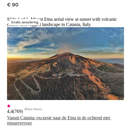
€ 90
Slide 1 of 1, Mount Etna aerial view at sunset with volcanic
Gratis annulering
craters and rugged landscape in Catania, Italy.
Etna-tours
4,4
(
769
)
Vanuit Catania: excursie naar de Etna in de ochtend met 
retourvervoer