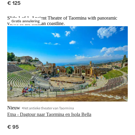
€ 125
Slide 1 of 1, Ancient Theatre of Taormina with panoramic
Gratis annulering
views of the Sicilian coastline.
Nieuw
Het antieke theater van Taormina
Etna - Dagtour naar Taormina en Isola Bella
€ 95