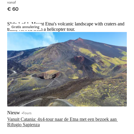
vanaf
€ 60
Slide 1 of 1, Mount Etna's volcanic landscape with craters and
Gratis annulering
trails, viewed from a helicopter tour.
Nieuw
Tours
Vanuit Catania: 4x4-tour naar de Etna met een bezoek aan 
Rifugio Sapienza