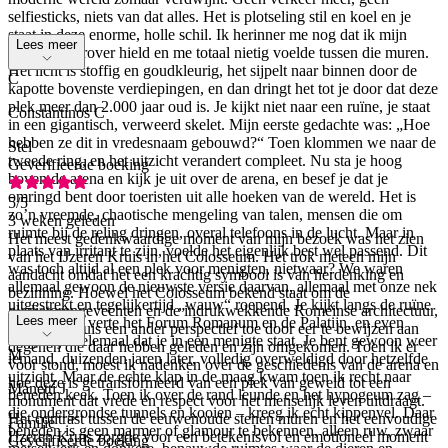
selfiesticks, niets van dat alles. Het is plotseling stil en koel en je
staat in deze enorme, holle schil. Ik herinner me nog dat ik mijn
Lees meer
hoofd achterover hield en me totaal nietig voelde tussen die muren.
Het licht is stoffig en goudkleurig, het sijpelt naar binnen door de
C
kapotte bovenste verdiepingen, en dan dringt het tot je door dat deze
plek meer dan 2.000 jaar oud is. Je kijkt niet naar een ruïne, je staat
Constantinos C
in een gigantisch, verweerd skelet. Mijn eerste gedachte was: „Hoe
hebben ze dit in vredesnaam gebouwd?“ Toen klommen we naar de
Stel
tweede ring, en het uitzicht verandert compleet. Nu sta je hoog
Geverifieerde boeking
boven de arena en kijk je uit over de arena, en besef je dat je
omringd bent door toeristen uit alle hoeken van de wereld. Het is
5
/5
zo’n vreemde, chaotische mengeling van talen, mensen die om
3 weken geleden
ruimte bij de reling dringen, overal telefoons in de lucht. Maar in
Het meest gedenkwaardige moment van mijn bezoek was het zien
plaats van irritant te zijn, voelde het eigenlijk best wel passend. Dit
van het IJzeren Kruis in het Colosseum. Het trok meteen mijn
was toch altijd al een plek voor menigten, nietwaar? We waren
aandacht omdat het een krachtig symbool is van herdenking en
allemaal gewoon de nieuwste versie daarvan, allemaal met onze nek
bezinning. Hoewel het Colosseum bekend staat om de
uitgestrekt en tegelijkertijd „wauw“ roepend. Je kijkt langs de ruïne
gladiatorengevechten en de indrukwekkende Romeinse architectuur,
Lees meer
en ziet in de verte het Forum Romanum en de Palatijn, en even
voegt het kruis een ander perspectief toe door eer te bewijzen aan
vergeet je helemaal dat je in een menigte staat. Je bent gewoon weer
degenen die daar hebben geleden en zijn omgekomen. Toen ik er
M
iemand, duizenden jaren later, volledig overweldigd door hetzelfde
voor stond, moest ik nadenken over de geschiedenis van de arena en
uitzicht. Maar de echte klap in de maag kwam toen ik recht naar
hoe deze is getransformeerd van een plek van geweld tot een
Manetti J
beneden keek. Toen ik over de rand leunde en het hypogeum zag –
monument dat vrede en respect voor het menselijk leven uitdraagt.
die ondergrondse tunnels en kooien – kreeg ik echt kippenvel. Daar
Het contrast tussen de eeuwenoude stenen muren en het eenvoudige
Familie
beneden is geen marmer of glamour te bekennen, alleen ruw, zwaar
IJzeren Kruis zorgde voor een betekenisvol en emotioneel moment
Geverifieerde boeking