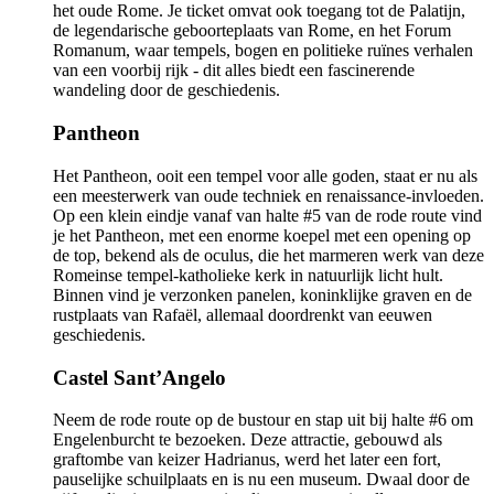
het oude Rome. Je ticket omvat ook toegang tot de Palatijn,
de legendarische geboorteplaats van Rome, en het Forum
Romanum, waar tempels, bogen en politieke ruïnes verhalen
van een voorbij rijk - dit alles biedt een fascinerende
wandeling door de geschiedenis.
Pantheon
Het Pantheon, ooit een tempel voor alle goden, staat er nu als
een meesterwerk van oude techniek en renaissance-invloeden.
Op een klein eindje vanaf van halte #5 van de rode route vind
je het Pantheon, met een enorme koepel met een opening op
de top, bekend als de oculus, die het marmeren werk van deze
Romeinse tempel-katholieke kerk in natuurlijk licht hult.
Binnen vind je verzonken panelen, koninklijke graven en de
rustplaats van Rafaël, allemaal doordrenkt van eeuwen
geschiedenis.
Castel Sant’Angelo
Neem de rode route op de bustour en stap uit bij halte #6 om
Engelenburcht te bezoeken. Deze attractie, gebouwd als
graftombe van keizer Hadrianus, werd het later een fort,
pauselijke schuilplaats en is nu een museum. Dwaal door de