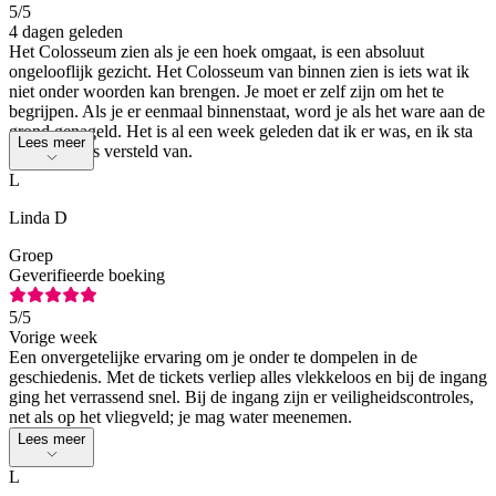
5
/5
4 dagen geleden
Het Colosseum zien als je een hoek omgaat, is een absoluut
ongelooflijk gezicht. Het Colosseum van binnen zien is iets wat ik
niet onder woorden kan brengen. Je moet er zelf zijn om het te
begrijpen. Als je er eenmaal binnenstaat, word je als het ware aan de
grond genageld. Het is al een week geleden dat ik er was, en ik sta
Lees meer
er nog steeds versteld van.
L
Linda D
Groep
Geverifieerde boeking
5
/5
Vorige week
Een onvergetelijke ervaring om je onder te dompelen in de
geschiedenis. Met de tickets verliep alles vlekkeloos en bij de ingang
ging het verrassend snel. Bij de ingang zijn er veiligheidscontroles,
net als op het vliegveld; je mag water meenemen.
Lees meer
L