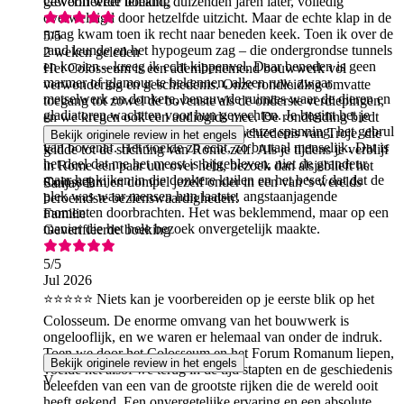
gewoon weer iemand, duizenden jaren later, volledig
Geverifieerde boeking
overweldigd door hetzelfde uitzicht. Maar de echte klap in de
maag kwam toen ik recht naar beneden keek. Toen ik over de
5
/5
rand leunde en het hypogeum zag – die ondergrondse tunnels
2 weken geleden
en kooien – kreeg ik echt kippenvel. Daar beneden is geen
Het Colosseum is een adembenemend bouwwerk vol
marmer of glamour te bekennen, alleen ruw, zwaar
verwondering en geschiedenis. Onze rondleiding omvatte
metselwerk en donkere, benauwde ruimtes waar de dieren en
toegang tot zowel de bovenste als de onderste verdiepingen,
gladiatoren wachtten voor hun gevechten. Je begint het je
en we kregen ook een audiogids mee. De rondleiding biedt
voor te stellen: de kettingen, de nerveuze spanning, het gebrul
ook een diepgaand inzicht in de geschiedenis van Troje, die
Bekijk originele review in het engels
van bovenaf. Het voelde zo echt, zo brutaal menselijk. Dat is
leidde tot de stichting van Rome zelf. Als je tijdens je verblijf
S
het deel dat me het meest is bijgebleven, niet de grandeur,
in Rome een paar uur over hebt, bezoek dan alsjeblieft het
maar het kijken in die donkere kuilen en het besef dat dat de
Colosseum en dompel jezelf onder in een van 's werelds
Sanjay B
plek was waar mensen hun laatste, angstaanjagende
beroemdste bezienswaardigheden!
momenten doorbrachten. Het was beklemmend, maar op een
Familie
manier die het hele bezoek onvergetelijk maakte.
Geverifieerde boeking
5
/5
Jul 2026
⭐⭐⭐⭐⭐ Niets kan je voorbereiden op je eerste blik op het
Colosseum. De enorme omvang van het bouwwerk is
ongelooflijk, en we waren er helemaal van onder de indruk.
Toen we door het Colosseum en het Forum Romanum liepen,
Bekijk originele review in het engels
voelde het alsof we terug in de tijd stapten en de geschiedenis
V
beleefden van een van de grootste rijken die de wereld ooit
heeft gekend. Een onvergetelijke ervaring en een absolute