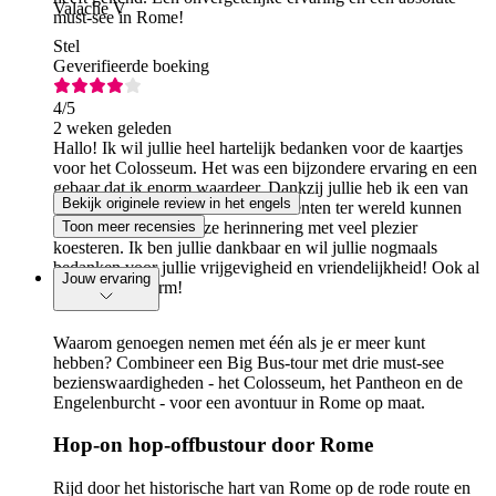
Valache V
must-see in Rome!
Stel
Geverifieerde boeking
4
/5
2 weken geleden
Hallo! Ik wil jullie heel hartelijk bedanken voor de kaartjes
voor het Colosseum. Het was een bijzondere ervaring en een
gebaar dat ik enorm waardeer. Dankzij jullie heb ik een van
Bekijk originele review in het engels
de meest indrukwekkende monumenten ter wereld kunnen
bezoeken en ik zal deze herinnering met veel plezier
Toon meer recensies
koesteren. Ik ben jullie dankbaar en wil jullie nogmaals
bedanken voor jullie vrijgevigheid en vriendelijkheid! Ook al
Jouw ervaring
was het erg warm!
Waarom genoegen nemen met één als je er meer kunt
hebben? Combineer een Big Bus-tour met drie must-see
bezienswaardigheden - het Colosseum, het Pantheon en de
Engelenburcht - voor een avontuur in Rome op maat.
Hop-on hop-offbustour door Rome
Rijd door het historische hart van Rome op de rode route en