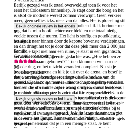
Eerlijk gezegd was ik totaal overweldigd toen ik voor het
eerst het Colosseum binnenliep. Je stapt door die boog en het
is alsof de moderne wereld zomaar verdwijnt. Geen verkeer
meer, geen selfiesticks, niets van dat alles. Het is plotseling stil
en koel en je staat in deze enorme, holle schil. Ik herinner me
Bekijk originele review in het engels
nog dat ik mijn hoofd achterover hield en me totaal nietig
M
voelde tussen die muren. Het licht is stoffig en goudkleurig,
het sijpelt naar binnen door de kapotte bovenste verdiepingen,
Manetti J
en dan dringt het tot je door dat deze plek meer dan 2.000 jaar
Familie
oud is. Je kijkt niet naar een ruïne, je staat in een gigantisch,
Geverifieerde boeking
verweerd skelet. Mijn eerste gedachte was: „Hoe hebben ze
dit in vredesnaam gebouwd?“ Toen klommen we naar de
tweede ring, en het uitzicht verandert compleet. Nu sta je
5
/5
hoog boven de arena en kijk je uit over de arena, en besef je
3 weken geleden
dat je omringd bent door toeristen uit alle hoeken van de
Het was een geweldige ervaring voor ons; ik was in
wereld. Het is zo’n vreemde, chaotische mengeling van talen,
gezelschap van mijn twee dochters en zij vonden het ook
mensen die om ruimte bij de reling dringen, overal telefoons
fantastisch, al vonden ze het wandelen iets minder leuk, want
in de lucht. Maar in plaats van irritant te zijn, voelde het
je moet er rekening mee houden dat het een groot deel van de
eigenlijk best wel passend. Dit was toch altijd al een plek voor
dag in beslag neemt; een goed paar sportschoenen is dus een
Bekijk originele review in het frans
menigten, nietwaar? We waren allemaal gewoon de nieuwste
must. Het was behoorlijk warm, maar het voordeel is dat er
J
versie daarvan, allemaal met onze nek uitgestrekt en
overal drinkwaterfonteinen zijn om je drinkfles of fles bij te
tegelijkertijd „wauw“ roepend. Je kijkt langs de ruïne en ziet
vullen, en in het ergste geval zijn er drinkautomaten. Zorg
Justice B
in de verte het Forum Romanum en de Palatijn, en even
voor een audiogids, want er wordt noch Italiaans noch Engels
vergeet je helemaal dat je in een menigte staat. Je bent
Stel
gesproken.