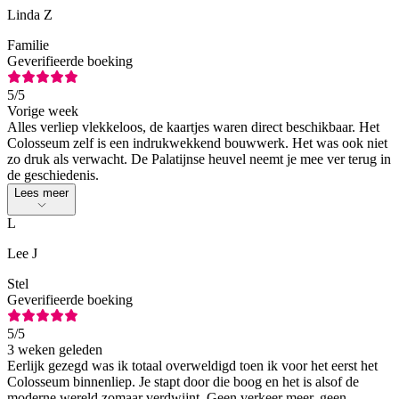
Linda Z
Familie
Geverifieerde boeking
5
/5
Vorige week
Alles verliep vlekkeloos, de kaartjes waren direct beschikbaar. Het
Colosseum zelf is een indrukwekkend bouwwerk. Het was ook niet
zo druk als verwacht. De Palatijnse heuvel neemt je mee ver terug in
de geschiedenis.
Lees meer
L
Lee J
Stel
Geverifieerde boeking
5
/5
3 weken geleden
Eerlijk gezegd was ik totaal overweldigd toen ik voor het eerst het
Colosseum binnenliep. Je stapt door die boog en het is alsof de
moderne wereld zomaar verdwijnt. Geen verkeer meer, geen