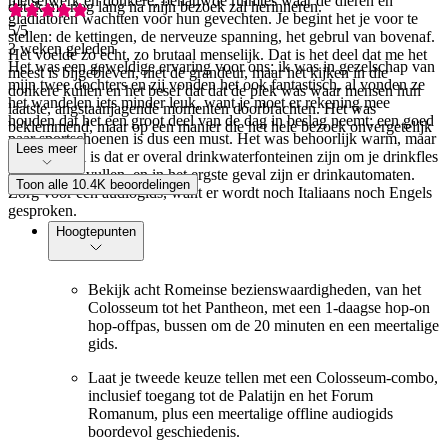
metselwerk en donkere, benauwde ruimtes waar de dieren en
dat ik me nog lang na mijn bezoek zal herinneren.
gladiatoren wachtten voor hun gevechten. Je begint het je voor te
5
/5
stellen: de kettingen, de nerveuze spanning, het gebrul van bovenaf.
3 weken geleden
Het voelde zo echt, zo brutaal menselijk. Dat is het deel dat me het
Het was een geweldige ervaring voor ons; ik was in gezelschap van
meest is bijgebleven, niet de grandeur, maar het kijken in die
mijn twee dochters en zij vonden het ook fantastisch, al vonden ze
donkere kuilen en het besef dat dat de plek was waar mensen hun
het wandelen iets minder leuk, want je moet er rekening mee
laatste, angstaanjagende momenten doorbrachten. Het was
houden dat het een groot deel van de dag in beslag neemt; een goed
beklemmend, maar op een manier die het hele bezoek onvergetelijk
paar sportschoenen is dus een must. Het was behoorlijk warm, maar
maakte.
Lees meer
het voordeel is dat er overal drinkwaterfonteinen zijn om je drinkfles
of fles bij te vullen, en in het ergste geval zijn er drinkautomaten.
Toon alle 10.4K beoordelingen
Zorg voor een audiogids, want er wordt noch Italiaans noch Engels
gesproken.
Hoogtepunten
Bekijk acht Romeinse bezienswaardigheden, van het
Colosseum tot het Pantheon, met een 1-daagse hop-on
hop-offpas, bussen om de 20 minuten en een meertalige
gids.
Laat je tweede keuze tellen met een Colosseum-combo,
inclusief toegang tot de Palatijn en het Forum
Romanum, plus een meertalige offline audiogids
boordevol geschiedenis.