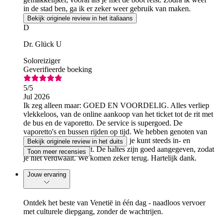
in de stad ben, ga ik er zeker weer gebruik van maken.
Bekijk originele review in het italiaans
D
Dr. Glück U
Soloreiziger
Geverifieerde boeking
5
/5
Jul 2026
Ik zeg alleen maar: GOED EN VOORDELIG. Alles verliep
vlekkeloos, van de online aankoop van het ticket tot de rit met
de bus en de vaporetto. De service is supergoed. De
vaporetto's en bussen rijden op tijd. We hebben genoten van
de boottochten met de vaporetto... je kunt steeds in- en
Bekijk originele review in het duits
uitstappen waar je wilt. De haltes zijn goed aangegeven, zodat
Toon meer recensies
je niet verdwaalt. We komen zeker terug. Hartelijk dank.
Jouw ervaring
Ontdek het beste van Venetië in één dag - naadloos vervoer
met culturele diepgang, zonder de wachtrijen.