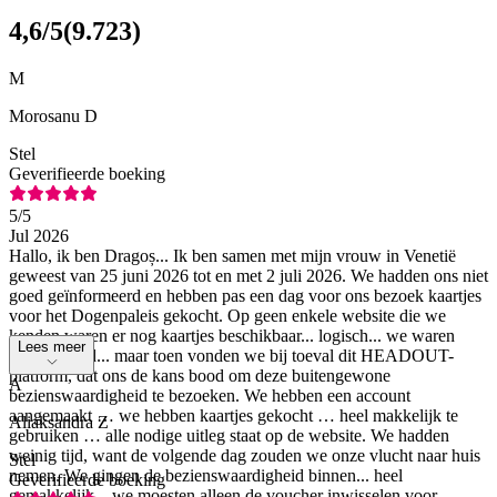
4,6
/5
(
9.723
)
M
Morosanu D
Stel
Geverifieerde boeking
5
/5
Jul 2026
Hallo, ik ben Dragoș... Ik ben samen met mijn vrouw in Venetië
geweest van 25 juni 2026 tot en met 2 juli 2026. We hadden ons niet
goed geïnformeerd en hebben pas een dag voor ons bezoek kaartjes
voor het Dogenpaleis gekocht. Op geen enkele website die we
kenden waren er nog kaartjes beschikbaar... logisch... we waren
Lees meer
teleurgesteld... maar toen vonden we bij toeval dit HEADOUT-
platform, dat ons de kans bood om deze buitengewone
A
bezienswaardigheid te bezoeken. We hebben een account
aangemaakt … we hebben kaartjes gekocht … heel makkelijk te
Aliaksandra Z
gebruiken … alle nodige uitleg staat op de website. We hadden
weinig tijd, want de volgende dag zouden we onze vlucht naar huis
Stel
nemen. We gingen de bezienswaardigheid binnen... heel
Geverifieerde boeking
gemakkelijk... we moesten alleen de voucher inwisselen voor