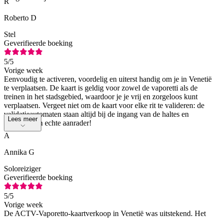
R
Roberto D
Stel
Geverifieerde boeking
5
/5
Vorige week
Eenvoudig te activeren, voordelig en uiterst handig om je in Venetië
te verplaatsen. De kaart is geldig voor zowel de vaporetti als de
treinen in het stadsgebied, waardoor je je vrij en zorgeloos kunt
verplaatsen. Vergeet niet om de kaart voor elke rit te valideren: de
validatieautomaten staan altijd bij de ingang van de haltes en
Lees meer
stations. Een echte aanrader!
A
Annika G
Soloreiziger
Geverifieerde boeking
5
/5
Vorige week
De ACTV-Vaporetto-kaartverkoop in Venetië was uitstekend. Het