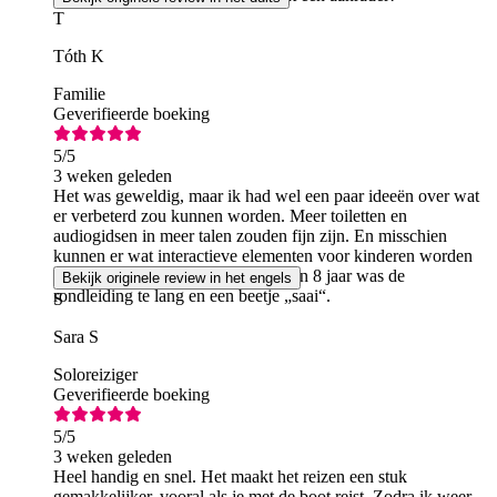
T
Tóth K
Familie
Geverifieerde boeking
5
/5
3 weken geleden
Het was geweldig, maar ik had wel een paar ideeën over wat
er verbeterd zou kunnen worden. Meer toiletten en
audiogidsen in meer talen zouden fijn zijn. En misschien
kunnen er wat interactieve elementen voor kinderen worden
toegevoegd, want voor een kind van 8 jaar was de
Bekijk originele review in het engels
rondleiding te lang en een beetje „saai“.
S
Sara S
Soloreiziger
Geverifieerde boeking
5
/5
3 weken geleden
Heel handig en snel. Het maakt het reizen een stuk
gemakkelijker, vooral als je met de boot reist. Zodra ik weer