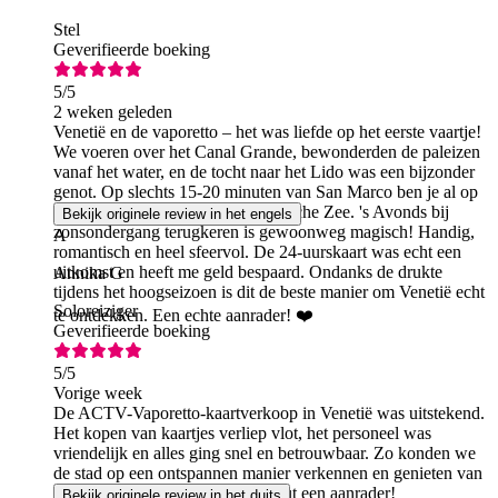
Stel
Geverifieerde boeking
5
/5
2 weken geleden
Venetië en de vaporetto – het was liefde op het eerste vaartje!
We voeren over het Canal Grande, bewonderden de paleizen
vanaf het water, en de tocht naar het Lido was een bijzonder
genot. Op slechts 15-20 minuten van San Marco ben je al op
een prachtig strand aan de Adriatische Zee. 's Avonds bij
Bekijk originele review in het engels
zonsondergang terugkeren is gewoonweg magisch! Handig,
A
romantisch en heel sfeervol. De 24-uurskaart was echt een
uitkomst en heeft me geld bespaard. Ondanks de drukte
Annika G
tijdens het hoogseizoen is dit de beste manier om Venetië echt
Soloreiziger
te ontdekken. Een echte aanrader! ❤️
Geverifieerde boeking
5
/5
Vorige week
De ACTV-Vaporetto-kaartverkoop in Venetië was uitstekend.
Het kopen van kaartjes verliep vlot, het personeel was
vriendelijk en alles ging snel en betrouwbaar. Zo konden we
de stad op een ontspannen manier verkennen en genieten van
de ritjes met de vaporetti. Absoluut een aanrader!
Bekijk originele review in het duits