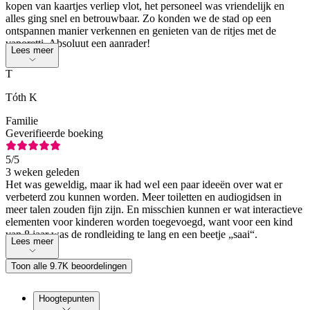
kopen van kaartjes verliep vlot, het personeel was vriendelijk en
alles ging snel en betrouwbaar. Zo konden we de stad op een
ontspannen manier verkennen en genieten van de ritjes met de
vaporetti. Absoluut een aanrader!
Lees meer
T
Tóth K
Familie
Geverifieerde boeking
5
/5
3 weken geleden
Het was geweldig, maar ik had wel een paar ideeën over wat er
verbeterd zou kunnen worden. Meer toiletten en audiogidsen in
meer talen zouden fijn zijn. En misschien kunnen er wat interactieve
elementen voor kinderen worden toegevoegd, want voor een kind
van 8 jaar was de rondleiding te lang en een beetje „saai“.
Lees meer
Toon alle 9.7K beoordelingen
Hoogtepunten