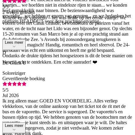
kaartjes... we hoefden niet in eindeloze rijen te staan... we konden
5
/5
heel gemakkelijk naar binnen. De bezienswaardigheid was
2 weken geleden
geweldig... we hebben er enorm van genoten... en we bedanken het
Venetië en de vaporetto – het was liefde op het eerste vaartje! We
platform HEADOUT voor deze prachtige ervaring.
voeren over het Canal Grande, bewonderden de paleizen vanaf het
water, en de tocht naar het Lido was een bijzonder genot. Op slechts
15-20 minuten van San Marco ben je al op een prachtig strand aan
de Adriatische Zee. 's Avonds bij zonsondergang terugkeren is
Lees meer
gewoonweg magisch! Handig, romantisch en heel sfeervol. De 24-
uurskaart was echt een uitkomst en heeft me geld bespaard.
D
Ondanks de drukte tijdens het hoogseizoen is dit de beste manier om
Venetië echt te ontdekken. Een echte aanrader! ❤️
Dr. Glück U
Soloreiziger
Geverifieerde boeking
5
/5
Jul 2026
Ik zeg alleen maar: GOED EN VOORDELIG. Alles verliep
vlekkeloos, van de online aankoop van het ticket tot de rit met de
bus en de vaporetto. De service is supergoed. De vaporetto's en
bussen rijden op tijd. We hebben genoten van de boottochten met de
vaporetto... je kunt steeds in- en uitstappen waar je wilt. De haltes
Lees meer
zijn goed aangegeven, zodat je niet verdwaalt. We komen zeker
terug. Hartelijk dank.