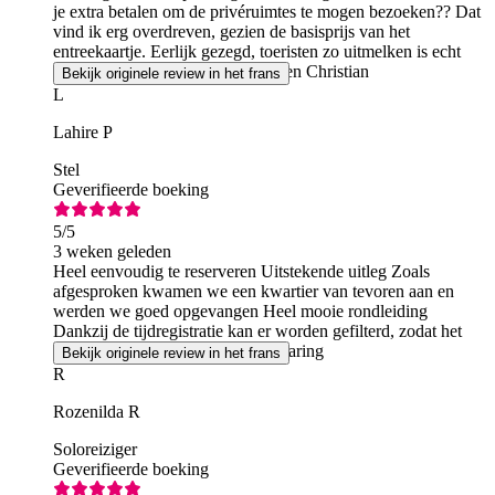
je extra betalen om de privéruimtes te mogen bezoeken?? Dat
vind ik erg overdreven, gezien de basisprijs van het
entreekaartje. Eerlijk gezegd, toeristen zo uitmelken is echt
overdreven. Bedankt voor het lezen Christian
Bekijk originele review in het frans
L
Lahire P
Stel
Geverifieerde boeking
5
/5
3 weken geleden
Heel eenvoudig te reserveren Uitstekende uitleg Zoals
afgesproken kwamen we een kwartier van tevoren aan en
werden we goed opgevangen Heel mooie rondleiding
Dankzij de tijdregistratie kan er worden gefilterd, zodat het
niet te druk wordt Heel mooie ervaring
Bekijk originele review in het frans
R
Rozenilda R
Soloreiziger
Geverifieerde boeking