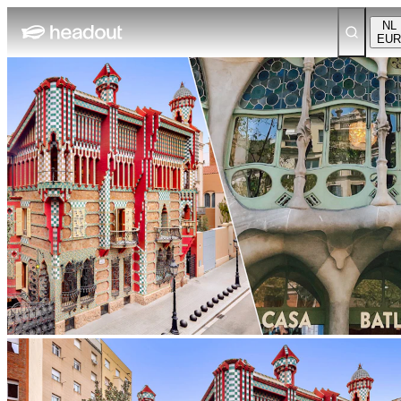
NL
EUR