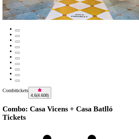
Combitickets
4,6
(
4.608
)
Combo: Casa Vicens + Casa Batlló
Tickets