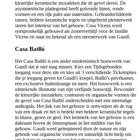
kleurrijke keramische mozaïeken die de gevel sieren. De
asymmetrische plattegrond heeft golvende lijnen, ronde
vormen en een rijk palet aan materialen. Gebrandschilderde
ramen, heldere keramische tegels en uitgebreid pleisterwerk
sieren het interieur van het gebouw. Casa Vicens werd
oorspronkelijk gebouwd als zomerverblijf voor de familie
Vicens en staat nu bekend als een meesterwerk van Gaudí.
Casa Batlló
Het Casa Batlló is een ander modernistisch bouwwerk van
Gaudí dat je niet mag missen. Kies een Tijdsgebonden
toegang voor deze site en kies uit 3 verschillende Ticketopties
die je toegang geven tot Gaudí's koepel, Batlló's privékamer,
een exclusieve buitenlounge en meer. Het bouwwerk is een
uitstekende illustratie van zijn verfijnde bouwstijl. Bewonder
de kleurrijke mozaïeken, contouren en organische vormen die
de gevel van Casa Batlló onderscheiden met een meertalige
audiogids. Het dak van het gebouw is ontworpen als de rug
van een draak en het is bedekt met heldere keramische tegels
in blauw, groen en geel. Het kenmerk van het gebouw is een
dakraam boven de binnenplaats in het midden van het
gebouw. Gaudi werd geïnspireerd door de natuur en zijn
gebruik van organische vormen en natuurlijk licht hielp om
een balans te creëren tussen het gebouw en de omgeving.