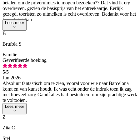
betalen om de privéruimtes te mogen bezoeken?? Dat vind ik erg
overdreven, gezien de basisprijs van het entreekaartje. Eerlijk
gezegd, toeristen zo uitmelken is echt overdreven. Bedankt voor het
lezen Christian
Lees meer
B
Brufola S
Familie
Geverifieerde boeking
5
/5
Jun 2026
Absoluut fantastisch om te zien, vooral voor wie naar Barcelona
komt en van kunst houdt. Ik was echt onder de indruk toen ik zag
met hoeveel zorg Gaudí alles had bestudeerd om zijn prachtige werk
te voltooien.
Lees meer
Z
Zita C
Stel