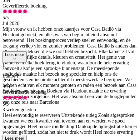
Stel
Geverifieerde boeking
5
/5
Jul 2026
Mijn vrouw en ik hebben onze kaartjes voor Casa Batlló via
Headout geboekt, en alles was van begin tot eind absoluut
betoverend. Het boekingsproces verliep snel en eenvoudig, en de
toegang verliep vlot en zonder problemen. Casa Batlló is anders dan
alle andere plekken die we ooit hebben bezocht. Elke kamer zit vol
Lees meer
met ongelooflijke details, kleuren en creativiteit. Het genie van
Gaudí is in elke hoek terug te vinden, waardoor de hele ervaring
L
aanvoelt alsof je een sprookje binnenstapt. De meeslepende
audiogids maakte het bezoek nog specialer en hielp ons de
Lahire P
geschiedenis en inspiratie achter dit meesterwerk te begrijpen. We
hebben echt van elk moment genoten en raden een bezoek aan Casa
Stel
Batlló ten zeerste aan. Boeken via Headout maakte de ervaring
Geverifieerde boeking
eenvoudig en zorgeloos. Het was absoluut een van de hoogtepunten
van onze reis naar Barcelona.
5
/5
3 weken geleden
Heel eenvoudig te reserveren Uitstekende uitleg Zoals afgesproken
kwamen we een kwartier van tevoren aan en werden we goed
opgevangen Heel mooie rondleiding Dankzij de tijdregistratie kan er
worden gefilterd, zodat het niet te druk wordt Heel mooie ervaring
Lees meer