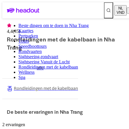
NL
VND
Beste dingen om te doen in Nha Trang
Kaartjes
4,4
(
35
)
Pretparken
Rondleidingen met de kabelbaan in Nha
Tours
Trang
Speedboottours
Rondvaarten
Sightseeing-rondvaart
Sightseeing Vanuit de Lucht
Rondleidingen met de kabelbaan
alle
Wellness
Spa
Rondleidingen met de kabelbaan
De beste ervaringen in Nha Trang
2 ervaringen