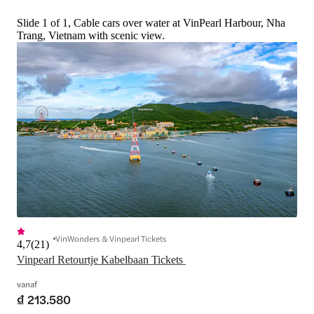
Slide 1 of 1, Cable cars over water at VinPearl Harbour, Nha
Trang, Vietnam with scenic view.
VinWonders & Vinpearl Tickets
4,7
(
21
)
Vinpearl Retourtje Kabelbaan Tickets 
vanaf
₫ 213.580