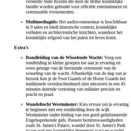
versierde State Rooms die door de Britse koninklijke
familie worden gebruikt voor officiële entertainment en
ceremoniële evenementen.
Multimediagids:
Het audiocommentaar is beschikbaar
in 9 talen en biedt historische context, koninklijke
verhalen en architectonische inzichten, waardoor het
koninklijke erfgoed van het paleis tot leven komt.
Extra's
Rondleiding van de Wisselende Wacht:
Voeg een
rondleiding in kleine groepen toe aan je ervaring en
wees getuige van de beroemde ceremonie van de
wisseling van de wacht. Afhankelijk van de dag van je
bezoek kun je de Foot Guards of de Horse Guards het
traditionele overdrachtsritueel zien uitvoeren in een 45
minuten durende vertoning van militaire precisie en
pracht en praal.
Wandeltocht Westminster:
Kies ervoor om je ervaring
te beginnen met een rondleiding door de wijk
Westminster onder leiding van een goed geïnformeerde
Engelssprekende gids. Passeer bezienswaardigheden
zoals St. James's Palace, wandel door St. James's Park
(waar ooit een koninklijke dierentuin was) en wandel