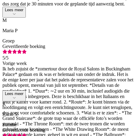
dus zorg dat je 30 minuten voor de geplande tijd aanwezig bent.
Lees meer
M
Maria P
Groep
Geverifieerde boeking
5
/5
Vorige week
Ik heb zojuist de *zomertour door de Royal Salons in Buckingham
Palace* gedaan en ik was er helemaal van onder de indruk. Het is
de enige keer per jaar dat het paleis de representatieve zalen voor het
publiek opent, meestal van juli tot september. *Details van de
rondleiding* 1. *Duur*: ∼2 uur en 30 min, inclusief audiogids die
Lees meer
bij de prijs is inbegrepen. Deze is beschikbaar in het Italiaans en
leidt je kamer voor kamer rond. 2. *Route*: Je komt binnen via de
K
hoofdingang en volgt een eenrichtingsroute. Je kunt niet teruglopen,
dus zorg voor comfortabele schoenen. 3. *Wat is er te zien*: - *The
Karin S
Grand Staircase*: de grote trap waar de officiële foto’s worden
gemaakt - *The Throne Room*: met de twee tronen die worden
Familie
gebruikt voor kroningen - *The White Drawing Room*: de meest
Geverifieerde boeking
gefotografeerde kamer, geheel in wit en goud - *The Ballroom*: