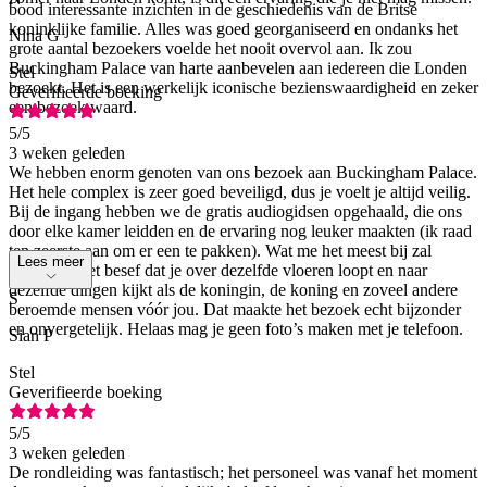
bood interessante inzichten in de geschiedenis van de Britse
koninklijke familie. Alles was goed georganiseerd en ondanks het
Nina G
grote aantal bezoekers voelde het nooit overvol aan. Ik zou
Buckingham Palace van harte aanbevelen aan iedereen die Londen
Stel
bezoekt. Het is een werkelijk iconische bezienswaardigheid en zeker
Geverifieerde boeking
een bezoek waard.
5
/5
3 weken geleden
We hebben enorm genoten van ons bezoek aan Buckingham Palace.
Het hele complex is zeer goed beveiligd, dus je voelt je altijd veilig.
Bij de ingang hebben we de gratis audiogidsen opgehaald, die ons
door elke kamer leidden en de ervaring nog leuker maakten (ik raad
ten zeerste aan om er een te pakken). Wat me het meest bij zal
Lees meer
blijven, is het besef dat je over dezelfde vloeren loopt en naar
dezelfde dingen kijkt als de koningin, de koning en zoveel andere
S
beroemde mensen vóór jou. Dat maakte het bezoek echt bijzonder
en onvergetelijk. Helaas mag je geen foto’s maken met je telefoon.
Sian P
Stel
Geverifieerde boeking
5
/5
3 weken geleden
De rondleiding was fantastisch; het personeel was vanaf het moment