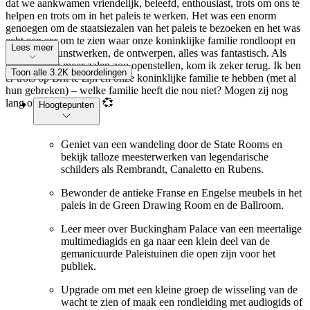
dat we aankwamen vriendelijk, beleefd, enthousiast, trots om ons te
helpen en trots om in het paleis te werken. Het was een enorm
genoegen om de staatsiezalen van het paleis te bezoeken en het was
echt een eer om te zien waar onze koninklijke familie rondloopt en
Lees meer
werkt. De kunstwerken, de ontwerpen, alles was fantastisch. Als
Crown weer meer zalen zou openstellen, kom ik zeker terug. Ik ben
Toon alle 3.2K beoordelingen
er trots op Brit te zijn en onze koninklijke familie te hebben (met al
hun gebreken) – welke familie heeft die nou niet? Mogen zij nog
lang over ons regeren 💞
Hoogtepunten
Geniet van een wandeling door de State Rooms en
bekijk talloze meesterwerken van legendarische
schilders als Rembrandt, Canaletto en Rubens.
Bewonder de antieke Franse en Engelse meubels in het
paleis in de Green Drawing Room en de Ballroom.
Leer meer over Buckingham Palace van een meertalige
multimediagids en ga naar een klein deel van de
gemanicuurde Paleistuinen die open zijn voor het
publiek.
Upgrade om met een kleine groep de wisseling van de
wacht te zien of maak een rondleiding met audiogids of