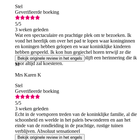
Stel
Geverifieerde boeking
5
/5
3 weken geleden
Wat een spectaculaire en prachtige plek om te bezoeken. Ik
vond het heerlijk om over het pad te lopen waar koninginnen
en koningen hebben gelopen en waar koninklijke kinderen
hebben gespeeld. Ik kon hun gegiechel horen terwijl ze die
prachtige trap op en af renden. Dit blijft een herinnering die ik
Bekijk originele review in het engels
voor altijd zal koesteren.
M
Mrs Karen K
Stel
Geverifieerde boeking
5
/5
3 weken geleden
Echt in de voetsporen treden van de koninklijke familie, al die
schoonheid en weelde in het paleis bewonderen en aan het
einde van de rondleiding in de prachtige, rustige tuinen
verblijven. Absoluut sensationeel
Bekijk originele review in het engels