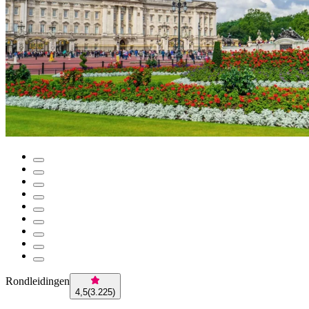
Rondleidingen
4,5
(
3.225
)