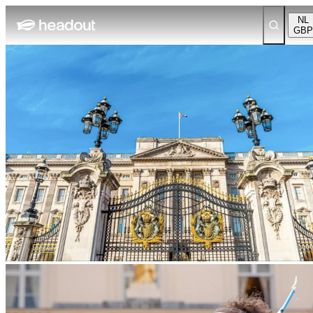
NL
GBP