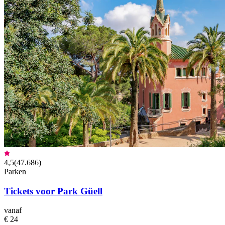
4,5
(
47.686
)
Parken
Tickets voor Park Güell
vanaf
€ 24