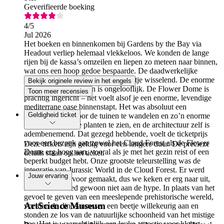
Geverifieerde boeking
4
/5
Jul 2026
Het boeken en binnenkomen bij Gardens by the Bay via
Headout verliep helemaal vlekkeloos. We konden de lange
rijen bij de kassa’s omzeilen en liepen zo meteen naar binnen,
wat ons een hoop gedoe bespaarde. De daadwerkelijke
ervaring binnen was echter een beetje wisselend. De enorme
Bekijk originele review in het engels
omvang van de kassen is ongelooflijk. De Flower Dome is
Toon meer recensies
prachtig ingericht – het voelt alsof je een enorme, levendige
mediterrane oase binnenstapt. Het was absoluut een
Geldigheid ticket
hoogtepunt om door de tuinen te wandelen en zo’n enorme
collectie exotische planten te zien, en de architectuur zelf is
adembenemend. Dat gezegd hebbende, voelt de ticketprijs
voor een bezoek aan zowel het Cloud Forest als de Flower
Deze tickets zijn geldig voor een langere duur. De precieze
Dome erg hoog aan, vooral als je met het gezin reist of een
details staan op het ticket.
beperkt budget hebt. Onze grootste teleurstelling was de
integratie van Jurassic World in de Cloud Forest. Er werd
Jouw ervaring
overal reclame voor gemaakt, dus we keken er erg naar uit,
maar het voldeed gewoon niet aan de hype. In plaats van het
gevoel te geven van een meeslepende prehistorische wereld,
ArtScience Museum
voelden de dinosaurussen een beetje willekeurig aan en
stonden ze los van de natuurlijke schoonheid van het mistige
bos. Het is waarschijnlijk een leuke attractie voor kleine