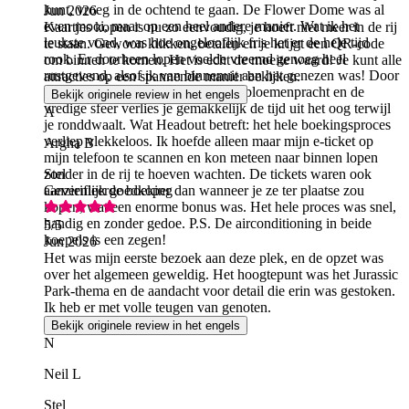
kunt, vroeg in de ochtend te gaan. De Flower Dome was al
Jun 2026
even mooi, maar op een heel andere manier. Wat ik het
Kaartjes kopen is nu zo eenvoudig, je hoeft niet meer in de rij
leukste vond, was hoe ongelooflijk fris het er de hele tijd
te staan. Gewoon klikken, betalen en je krijgt een QR-code
rook. Er doorheen lopen voelde vreemd genoeg heel
om binnen te komen. Het is echt de moeite waard! Je kunt alle
rustgevend, alsof ik van binnenuit aan het genezen was! Door
attracties op een spannende manier bekijken.
de levendige kleuren, de prachtige bloemenpracht en de
Bekijk originele review in het engels
vredige sfeer verlies je gemakkelijk de tijd uit het oog terwijl
A
je ronddwaalt. Wat Headout betreft: het hele boekingsproces
verliep vlekkeloos. Ik hoefde alleen maar mijn e-ticket op
Argha B
mijn telefoon te scannen en kon meteen naar binnen lopen
zonder in de rij te hoeven wachten. De tickets waren ook
Stel
aanzienlijk goedkoper dan wanneer je ze ter plaatse zou
Geverifieerde boeking
kopen, wat een enorme bonus was. Het hele proces was snel,
handig en zonder gedoe. P.S. De airconditioning in beide
5
/5
koepels is een zegen!
Jun 2026
Het was mijn eerste bezoek aan deze plek, en de opzet was
over het algemeen geweldig. Het hoogtepunt was het Jurassic
Park-thema en de aandacht voor detail die erin was gestoken.
Ik heb er met volle teugen van genoten.
Bekijk originele review in het engels
N
Neil L
Stel