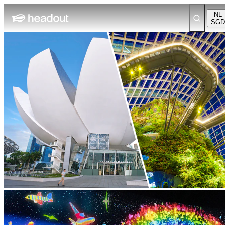
NL
SGD