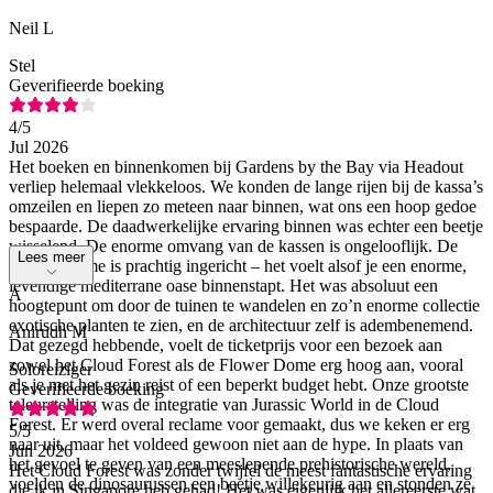
Neil L
Stel
Geverifieerde boeking
4
/5
Jul 2026
Het boeken en binnenkomen bij Gardens by the Bay via Headout
verliep helemaal vlekkeloos. We konden de lange rijen bij de kassa’s
omzeilen en liepen zo meteen naar binnen, wat ons een hoop gedoe
bespaarde. De daadwerkelijke ervaring binnen was echter een beetje
wisselend. De enorme omvang van de kassen is ongelooflijk. De
Lees meer
Flower Dome is prachtig ingericht – het voelt alsof je een enorme,
levendige mediterrane oase binnenstapt. Het was absoluut een
A
hoogtepunt om door de tuinen te wandelen en zo’n enorme collectie
exotische planten te zien, en de architectuur zelf is adembenemend.
Anirudh M
Dat gezegd hebbende, voelt de ticketprijs voor een bezoek aan
zowel het Cloud Forest als de Flower Dome erg hoog aan, vooral
Soloreiziger
als je met het gezin reist of een beperkt budget hebt. Onze grootste
Geverifieerde boeking
teleurstelling was de integratie van Jurassic World in de Cloud
Forest. Er werd overal reclame voor gemaakt, dus we keken er erg
5
/5
naar uit, maar het voldeed gewoon niet aan de hype. In plaats van
Jun 2026
het gevoel te geven van een meeslepende prehistorische wereld,
Het Cloud Forest was zonder twijfel de meest fantastische ervaring
voelden de dinosaurussen een beetje willekeurig aan en stonden ze
die ik in Singapore heb gehad! Het was eigenlijk het allereerste wat