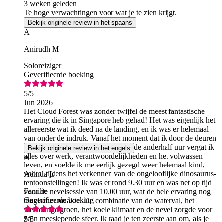
3 weken geleden
Te hoge verwachtingen voor wat je te zien krijgt.
Bekijk originele review in het spaans
A
Anirudh M
Soloreiziger
Geverifieerde boeking
5
/5
Jun 2026
Het Cloud Forest was zonder twijfel de meest fantastische
ervaring die ik in Singapore heb gehad! Het was eigenlijk het
allereerste wat ik deed na de landing, en ik was er helemaal
van onder de indruk. Vanaf het moment dat ik door de deuren
stapte, was ik betoverd. Het volgende anderhalf uur vergat ik
Bekijk originele review in het engels
alles over werk, verantwoordelijkheden en het volwassen
A
leven, en voelde ik me eerlijk gezegd weer helemaal kind,
vooral tijdens het verkennen van de ongelooflijke dinosaurus-
Adinda L
tentoonstellingen! Ik was er rond 9.30 uur en was net op tijd
Familie
voor de nevelsessie van 10.00 uur, wat de hele ervaring nog
Geverifieerde boeking
magischer maakte. De combinatie van de waterval, het
weelderige groen, het koele klimaat en de nevel zorgde voor
zo’n meeslepende sfeer. Ik raad je ten zeerste aan om, als je
5
/5