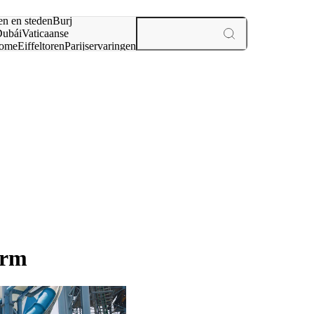
en en steden
Burj
ubái
Vaticaanse
ome
Eiffeltoren
Parijs
ervaringen
n
orm