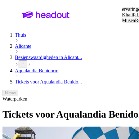
Zoeken:
ervaring
Khalifa
D
Musea
R
en stede
Thuis
Alicante
Bezienswaardigheden in Alicant...
Aqualandia Benidorm
Tickets voor Aqualandia Benido...
Nieuw
Waterparken
Tickets voor Aqualandia Benid