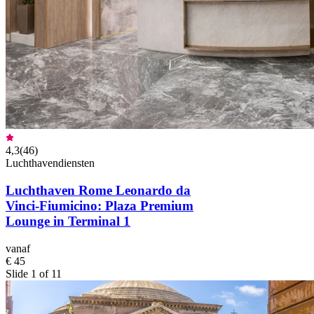
4,3
(
46
)
Luchthavendiensten
Luchthaven Rome Leonardo da
Vinci-Fiumicino: Plaza Premium
Lounge in Terminal 1
vanaf
€ 45
Slide 1 of 11