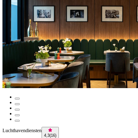
Luchthavendiensten
4,3
(
16
)