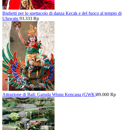
Biglietti per lo spettacolo di danza Kecak e del fuoco al tempio di
Uluwatu
93.333 Rp
Attrazione di Bali: Garuda Wisnu Kencana (GWK)
89.000 Rp