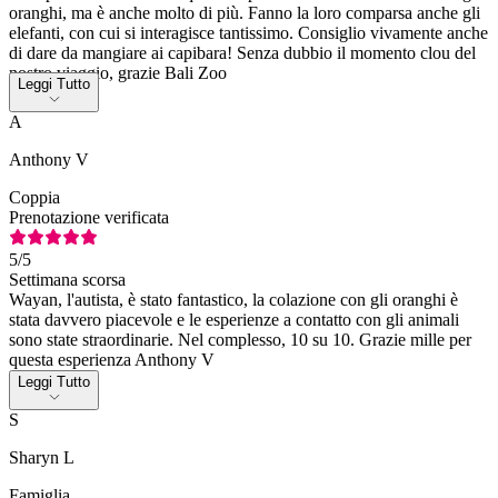
oranghi, ma è anche molto di più. Fanno la loro comparsa anche gli
elefanti, con cui si interagisce tantissimo. Consiglio vivamente anche
di dare da mangiare ai capibara! Senza dubbio il momento clou del
nostro viaggio, grazie Bali Zoo
Leggi Tutto
A
Anthony V
Coppia
Prenotazione verificata
5
/5
Settimana scorsa
Wayan, l'autista, è stato fantastico, la colazione con gli oranghi è
stata davvero piacevole e le esperienze a contatto con gli animali
sono state straordinarie. Nel complesso, 10 su 10. Grazie mille per
questa esperienza Anthony V
Leggi Tutto
S
Sharyn L
Famiglia