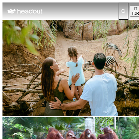
IT
IDR