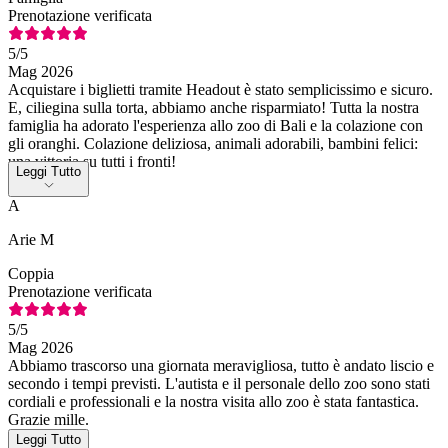
Prenotazione verificata
5
/5
Mag 2026
Acquistare i biglietti tramite Headout è stato semplicissimo e sicuro.
E, ciliegina sulla torta, abbiamo anche risparmiato! Tutta la nostra
famiglia ha adorato l'esperienza allo zoo di Bali e la colazione con
gli oranghi. Colazione deliziosa, animali adorabili, bambini felici:
una vittoria su tutti i fronti!
Leggi Tutto
A
Arie M
Coppia
Prenotazione verificata
5
/5
Mag 2026
Abbiamo trascorso una giornata meravigliosa, tutto è andato liscio e
secondo i tempi previsti. L'autista e il personale dello zoo sono stati
cordiali e professionali e la nostra visita allo zoo è stata fantastica.
Grazie mille.
Leggi Tutto