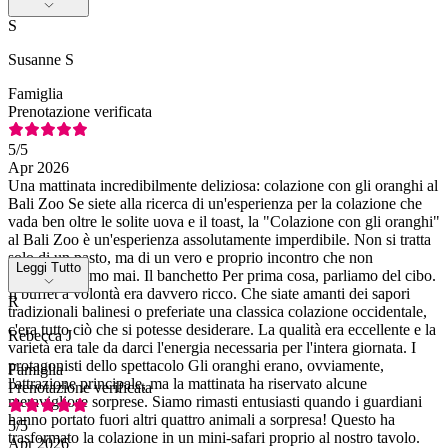
S
Susanne S
Famiglia
Prenotazione verificata
5
/5
Apr 2026
Una mattinata incredibilmente deliziosa: colazione con gli oranghi al
Bali Zoo Se siete alla ricerca di un'esperienza per la colazione che
vada ben oltre le solite uova e il toast, la "Colazione con gli oranghi"
al Bali Zoo è un'esperienza assolutamente imperdibile. Non si tratta
solo di un pasto, ma di un vero e proprio incontro che non
Leggi Tutto
dimenticheremo mai. Il banchetto Per prima cosa, parliamo del cibo.
Il buffet a volontà era davvero ricco. Che siate amanti dei sapori
R
tradizionali balinesi o preferiate una classica colazione occidentale,
c'era tutto ciò che si potesse desiderare. La qualità era eccellente e la
Rebecca J
varietà era tale da darci l'energia necessaria per l'intera giornata. I
protagonisti dello spettacolo Gli oranghi erano, ovviamente,
Famiglia
l'attrazione principale, ma la mattinata ha riservato alcune
Prenotazione verificata
meravigliose sorprese. Siamo rimasti entusiasti quando i guardiani
hanno portato fuori altri quattro animali a sorpresa! Questo ha
5
/5
trasformato la colazione in un mini-safari proprio al nostro tavolo.
Apr 2026