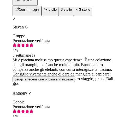
Con immagini
4+ stelle
3 stelle
< 3 stelle
S
Steven G
Gruppo
Prenotazione verificata
5
/5
3 settimane fa
Mi è piaciuta moltissimo questa esperienza. È una colazione
con gli oranghi, ma è anche molto di più. Fanno la loro
comparsa anche gli elefanti, con cui si interagisce tantissimo.
Consiglio vivamente anche di dare da mangiare ai capibara!
Senza dubbio il momento clou del nostro viaggio, grazie Bali
Leggi la recensione originale in inglese
Zoo
A
Anthony V
Coppia
Prenotazione verificata
5
/5