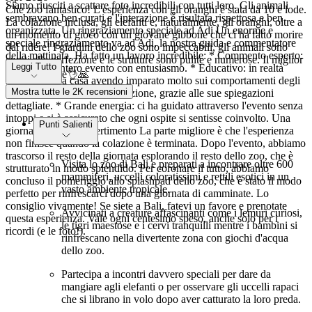
Siamo riusciti a scattare foto incredibili con tutti loro. Gli animali
Che zoo fantastico! L'esperienza con gli oranghi è stata da 10 e lode.
sembravano ben curati e l'interazione è risultata rispettosa e ben
La colazione inclusa, gli elefanti e, naturalmente, gli oranghi, oltre a
organizzata. Un ringraziamento speciale ad Adi Un enorme e
un momento di gioco con un giovane gibbone che ci ha fatto morire
speciale ringraziamento va ad Adi, la nostra guida e commentatore
dal ridere! I giardini dello zoo sono impeccabili, gli animali sono
della mattinata. Ha fatto un lavoro incredibile: * Commento esperto:
curati alla perfezione e le strutture sono pulite e numerose. Il miglior
Leggi Tutto
ha narrato l'intero evento con entusiasmo. * Educativo: in realtà
zoo di sempre👌🙏
sono tornata a casa avendo imparato molto sui comportamenti degli
Mostra tutte le 2K recensioni
animali e sulla loro conservazione, grazie alle sue spiegazioni
dettagliate. * Grande energia: ci ha guidato attraverso l'evento senza
intoppi e si è assicurato che ogni ospite si sentisse coinvolto. Una
Punti Salienti
giornata piena di divertimento La parte migliore è che l'esperienza
non finisce quando la colazione è terminata. Dopo l'evento, abbiamo
trascorso il resto della giornata esplorando il resto dello zoo, che è
Visita lo zoo di Bali e preparati a incontrare oltre 600
strutturato in modo splendido. Per coronare il tutto, abbiamo
mammiferi, uccelli coloratissimi e rettili esotici in un
concluso il pomeriggio allo splashpad dello zoo, che è stato il modo
vasto ambiente tropicale.
perfetto per rinfrescarci dopo una giornata di camminate. Lo
consiglio vivamente! Se siete a Bali, fatevi un favore e prenotate
Avvicinati a creature affascinanti come i lemuri curiosi,
questa esperienza. Vale ogni centesimo speso, anche solo per i
le tigri maestose e i cervi tranquilli mentre i bambini si
ricordi (e le foto!).
rinfrescano nella divertente zona con giochi d'acqua
dello zoo.
Partecipa a incontri davvero speciali per dare da
mangiare agli elefanti o per osservare gli uccelli rapaci
che si librano in volo dopo aver catturato la loro preda.