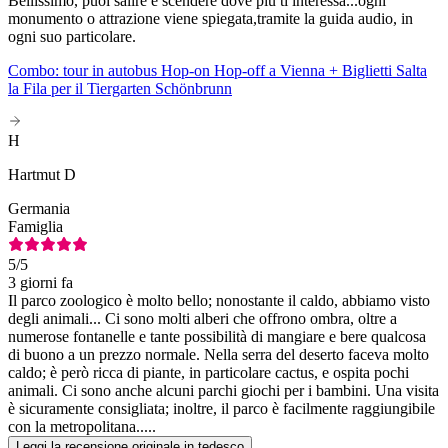
Bellissimo, puoi salire e scendere dove più ti interessa...ogni
monumento o attrazione viene spiegata,tramite la guida audio, in
ogni suo particolare.
Combo: tour in autobus Hop-on Hop-off a Vienna + Biglietti Salta
la Fila per il Tiergarten Schönbrunn
H
Hartmut D
Germania
Famiglia
5
/5
3 giorni fa
Il parco zoologico è molto bello; nonostante il caldo, abbiamo visto
degli animali... Ci sono molti alberi che offrono ombra, oltre a
numerose fontanelle e tante possibilità di mangiare e bere qualcosa
di buono a un prezzo normale. Nella serra del deserto faceva molto
caldo; è però ricca di piante, in particolare cactus, e ospita pochi
animali. Ci sono anche alcuni parchi giochi per i bambini. Una visita
è sicuramente consigliata; inoltre, il parco è facilmente raggiungibile
con la metropolitana.....
Leggi la recensione originale in tedesco