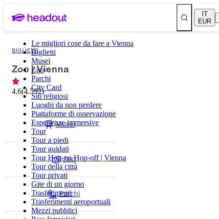
IT
EUR
Le migliori cose da fare a Vienna
BIGLIETTI
Biglietti
Musei
Zoo | Vienna
Zoo
Parchi
City Card
4,6
(
4.592
)
Siti religiosi
Luoghi da non perdere
Piattaforme di osservazione
Esperienze immersive
Musei
Tour
Tour a piedi
Tour guidati
Zoo
Tour Hop-on Hop-off | Vienna
Tour della città
Tour privati
Gite di un giorno
Parchi
Trasferimenti
Trasferimenti aeroportuali
Mezzi pubblici