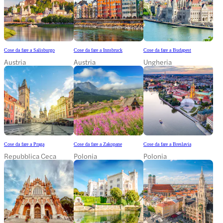
Cose da fare a Salisburgo
Cose da fare a Innsbruck
Cose da fare a Budapest
Austria
Austria
Ungheria
Cose da fare a Praga
Cose da fare a Zakopane
Cose da fare a Breslavia
Repubblica Ceca
Polonia
Polonia