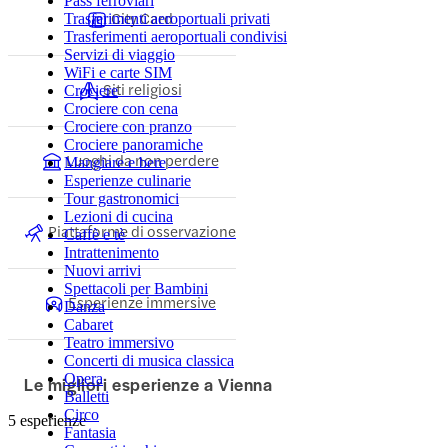
Pass ferroviari
City Card
Trasferimenti aeroportuali privati
Trasferimenti aeroportuali condivisi
Servizi di viaggio
WiFi e carte SIM
Siti religiosi
Crociere
Crociere con cena
Crociere con pranzo
Crociere panoramiche
Luoghi da non perdere
Mangiare e bere
Esperienze culinarie
Tour gastronomici
Lezioni di cucina
Piattaforme di osservazione
Caffè e tè
Intrattenimento
Nuovi arrivi
Spettacoli per Bambini
Esperienze immersive
Danza
Cabaret
Teatro immersivo
Concerti di musica classica
Opera
Le migliori esperienze a Vienna
Balletti
Circo
5 esperienze
Fantasia