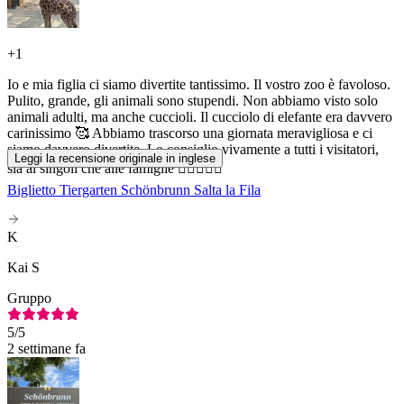
+
1
Io e mia figlia ci siamo divertite tantissimo. Il vostro zoo è favoloso.
Pulito, grande, gli animali sono stupendi. Non abbiamo visto solo
animali adulti, ma anche cuccioli. Il cucciolo di elefante era davvero
carinissimo 🥰 Abbiamo trascorso una giornata meravigliosa e ci
siamo davvero divertite. Lo consiglio vivamente a tutti i visitatori,
Leggi la recensione originale in inglese
sia ai singoli che alle famiglie 👍🏻👏🏻😊
Biglietto Tiergarten Schönbrunn Salta la Fila
K
Kai S
Gruppo
5
/5
2 settimane fa