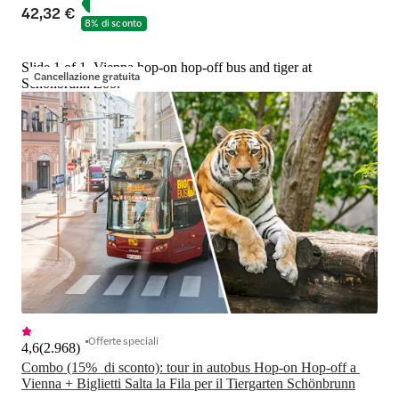
42,32 €
8% di sconto
Slide 1 of 1, Vienna hop-on hop-off bus and tiger at
Cancellazione gratuita
Schönbrunn Zoo.
Offerte speciali
4,6
(
2.968
)
Combo (15%  di sconto): tour in autobus Hop-on Hop-off a 
Vienna + Biglietti Salta la Fila per il Tiergarten Schönbrunn