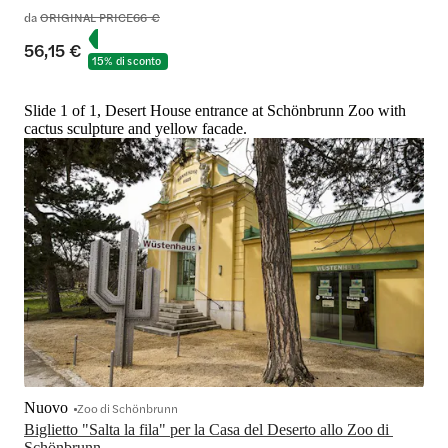
da
ORIGINAL PRICE
66 €
56,15 €
15% di sconto
Slide 1 of 1, Desert House entrance at Schönbrunn Zoo with
cactus sculpture and yellow facade.
Nuovo
Zoo di Schönbrunn
Biglietto "Salta la fila" per la Casa del Deserto allo Zoo di 
Schönbrunn