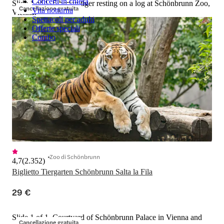
Concerti in chiesa
Slide 1 of 1, Siberian tiger resting on a log at Schönbrunn Zoo,
Cancellazione gratuita
Vita notturna
Vienna.
Spettacoli per adulti
Offerte speciali
Combo
Zoo di Schönbrunn
4,7
(
2.352
)
Biglietto Tiergarten Schönbrunn Salta la Fila
29 €
Slide 1 of 1, Courtyard of Schönbrunn Palace in Vienna and
Cancellazione gratuita