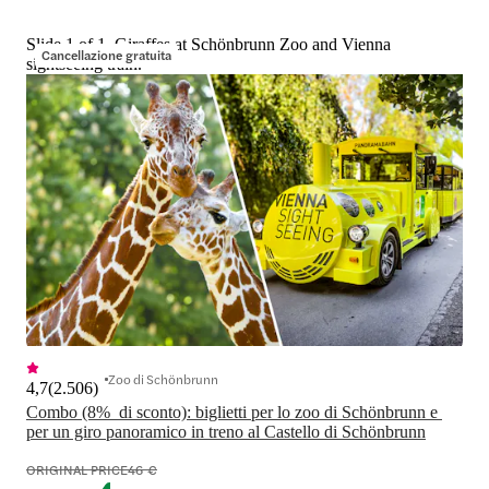
Slide 1 of 1, Giraffes at Schönbrunn Zoo and Vienna
Cancellazione gratuita
sightseeing train.
Zoo di Schönbrunn
4,7
(
2.506
)
Combo (8%  di sconto): biglietti per lo zoo di Schönbrunn e 
per un giro panoramico in treno al Castello di Schönbrunn
ORIGINAL PRICE
46 €