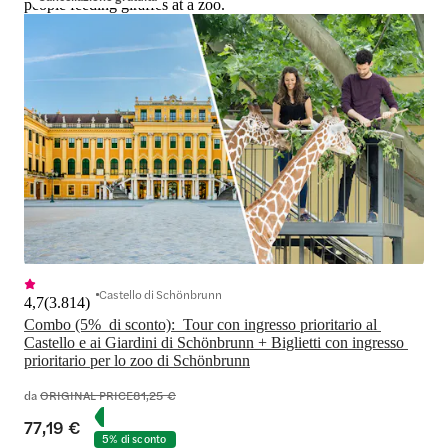
people feeding giraffes at a zoo.
Castello di Schönbrunn
4,7
(
3.814
)
Combo (5%  di sconto):  Tour con ingresso prioritario al 
Castello e ai Giardini di Schönbrunn + Biglietti con ingresso 
prioritario per lo zoo di Schönbrunn
da
ORIGINAL PRICE
81,25 €
77,19 €
5% di sconto