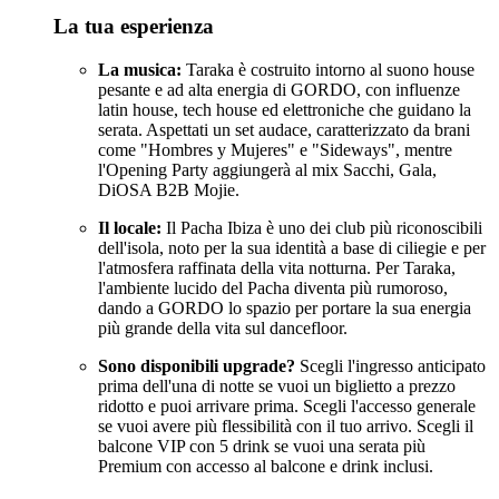
La tua esperienza
La musica:
Taraka è costruito intorno al suono house
pesante e ad alta energia di GORDO, con influenze
latin house, tech house ed elettroniche che guidano la
serata. Aspettati un set audace, caratterizzato da brani
come "Hombres y Mujeres" e "Sideways", mentre
l'Opening Party aggiungerà al mix Sacchi, Gala,
DiOSA B2B Mojie.
Il locale:
Il Pacha Ibiza è uno dei club più riconoscibili
dell'isola, noto per la sua identità a base di ciliegie e per
l'atmosfera raffinata della vita notturna. Per Taraka,
l'ambiente lucido del Pacha diventa più rumoroso,
dando a GORDO lo spazio per portare la sua energia
più grande della vita sul dancefloor.
Sono disponibili upgrade?
Scegli l'ingresso anticipato
prima dell'una di notte se vuoi un biglietto a prezzo
ridotto e puoi arrivare prima. Scegli l'accesso generale
se vuoi avere più flessibilità con il tuo arrivo. Scegli il
balcone VIP con 5 drink se vuoi una serata più
Premium con accesso al balcone e drink inclusi.