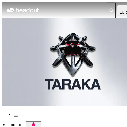
IT
EUR
Vita notturna