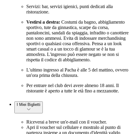
Servizi: bar, servizi igienici, punti dedicati alla
ristorazione.
Vestirsi a destra:
Costumi da bagno, abbigliamento
sportivo, tute da ginnastica, scarpe da corsa,
pantaloncini, sandali da spiaggia, infradito o canottiere
non sono ammessi. Evita di indossare merchandising
sportivi o qualsiasi cosa offensiva. Pensa a un look
smart casual o a un tocco di glamour se è la tua
atmosfera. L'ingresso può essere negato se non si
rispetta il codice di abbigliamento.
L'ultimo ingresso al Pacha è alle 5 del mattino, ovvero
un'ora prima della chiusura.
Per entrare nel club devi avere almeno 18 anni. Il
ristorante è aperto a tutte le età fino a mezzanotte.
I Miei Biglietti
Riceverai a breve un'e-mail con il voucher.
Apri il voucher sul cellulare e mostralo al punto di
partenza insieme a un documento d'identità valido