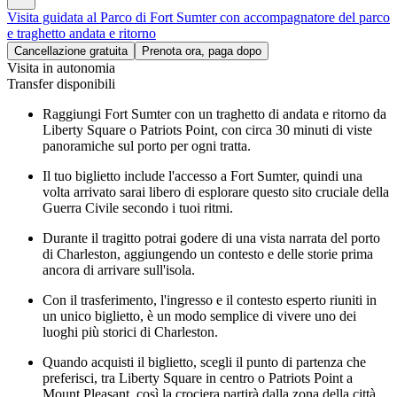
Visita guidata al Parco di Fort Sumter con accompagnatore del parco
e traghetto andata e ritorno
Cancellazione gratuita
Prenota ora, paga dopo
Visita in autonomia
Transfer disponibili
Raggiungi Fort Sumter con un traghetto di andata e ritorno da
Liberty Square o Patriots Point, con circa 30 minuti di viste
panoramiche sul porto per ogni tratta.
Il tuo biglietto include l'accesso a Fort Sumter, quindi una
volta arrivato sarai libero di esplorare questo sito cruciale della
Guerra Civile secondo i tuoi ritmi.
Durante il tragitto potrai godere di una vista narrata del porto
di Charleston, aggiungendo un contesto e delle storie prima
ancora di arrivare sull'isola.
Con il trasferimento, l'ingresso e il contesto esperto riuniti in
un unico biglietto, è un modo semplice di vivere uno dei
luoghi più storici di Charleston.
Quando acquisti il biglietto, scegli il punto di partenza che
preferisci, tra Liberty Square in centro o Patriots Point a
Mount Pleasant, così la crociera partirà dalla zona della città