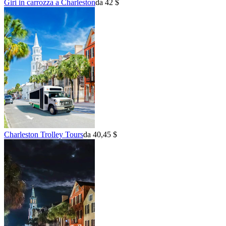
Giri in carrozza a Charleston
da 42 $
Charleston Trolley Tours
da 40,45 $