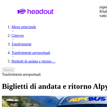
Cerc
esper
Khal
vatic
Eiffe
Menu principale
Ginevra
Trasferimenti
Trasferimenti aeroportuali
Biglietti di andata e ritorno ...
Nuovo
Trasferimenti aeroportuali
Biglietti di andata e ritorno Al