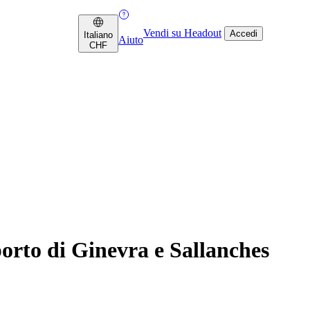
Vendi su Headout
Accedi
Italiano
Aiuto
CHF
porto di Ginevra e Sallanches