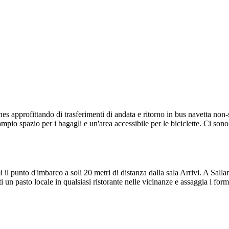
ches approfittando di trasferimenti di andata e ritorno in bus navetta no
ampio spazio per i bagagli e un'area accessibile per le biciclette. Ci so
 il punto d'imbarco a soli 20 metri di distanza dalla sala Arrivi. A Sal
n pasto locale in qualsiasi ristorante nelle vicinanze e assaggia i form