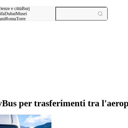
a:
ienze e città
Burj
ifa
Dubai
Musei
ani
Roma
Torre
l
Parigi
esperienze e città
pyBus per trasferimenti tra l'aero