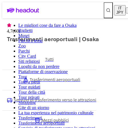
IT
JPY
Le migliori cose da fare a Osaka
Biglietti
4,7
(
60
)
Musei
Trasferimenti aeroportuali | Osaka
Parchi a tema
Zoo
Parchi
City Card
Tutti
Siti religiosi
Luoghi da non perdere
Piattaforme di osservazione
Tour
Trasferimenti aeroportuali
Tour a piedi
Tour guidati
Tour della città
Tour privati
Servizio di trasferimento verso le attrazioni
Shopping
Gite di un giorno
La tua esperienza nel patrimonio culturale
Trasferimenti
Mezzi pubblici
Trasferimenti aeroportuali