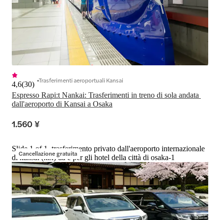
Trasferimenti aeroportuali Kansai
4,6
(
30
)
Espresso Rapi:t Nankai: Trasferimenti in treno di sola andata 
dall'aeroporto di Kansai a Osaka
1.560 ¥
Slide 1 of 1, trasferimento privato dall'aeroporto internazionale
Cancellazione gratuita
di kansai (kix) da e per gli hotel della città di osaka-1