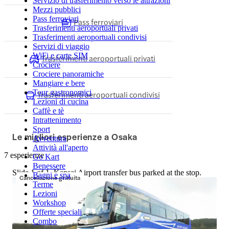
Servizio di trasferimento verso le attrazioni
Mezzi pubblici
Pass ferroviari
Pass ferroviari
Trasferimenti aeroportuali privati
Trasferimenti aeroportuali condivisi
Servizi di viaggio
WiFi e carte SIM
Trasferimenti aeroportuali privati
Crociere
Crociere panoramiche
Mangiare e bere
Tour gastronomici
Trasferimenti aeroportuali condivisi
Lezioni di cucina
Caffè e tè
Intrattenimento
Sport
Le migliori esperienze a Osaka
Avventura
Attività all'aperto
7 esperienze
Go Kart
Benessere
Slide 1 of 1, Kansai Airport transfer bus parked at the stop.
Bagni e spa
Cancellazione gratuita
Terme
Lezioni
Workshop
Offerte speciali
Combo