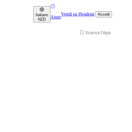
Vendi su Headout
Accedi
Italiano
Aiuto
NZD
Scarica l'App