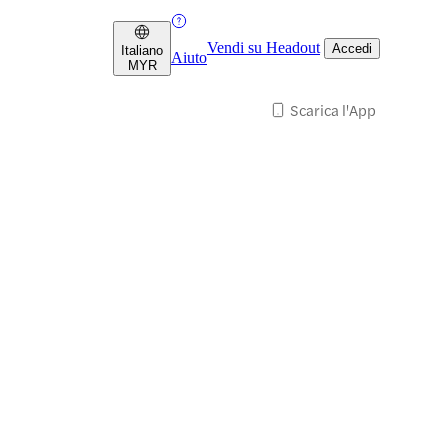
Vendi su Headout
Accedi
Italiano
Aiuto
MYR
Scarica l'App