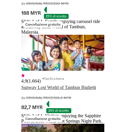
da
ORIGINAL PRICE
250 MYR
188 MYR
25% di sconto
Slide 1 of 1, Family enjoying carousel ride
Cancellazione gratuita
at Sunway Lost World of Tambun,
Malaysia.
Parchi a tema
4,9
(
1.664
)
Sunway Lost World of Tambun Biglietti
da
ORIGINAL PRICE
108,3 MYR
82,7 MYR
24% di sconto
Slide 1 of 1, Visitors enjoying the Sapphire
Cancellazione gratuita
Pool at Lost World Hot Springs Night Park.