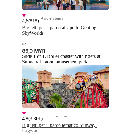
Parchi a tema
4,6
(
818
)
Biglietti per il parco all'aperto Genting 
SkyWorlds
da
86,9 MYR
Slide 1 of 1, Roller coaster with riders at
Sunway Lagoon amusement park.
Parchi a tema
4,8
(
3.301
)
Biglietti per il parco tematico Sunway 
Lagoon