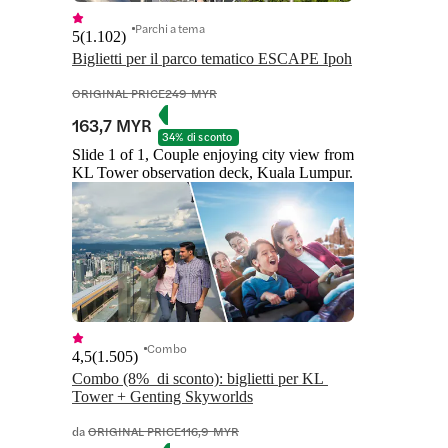
Parchi a tema
5
(
1.102
)
Biglietti per il parco tematico ESCAPE Ipoh
ORIGINAL PRICE
249 MYR
163,7 MYR
34% di sconto
Slide 1 of 1, Couple enjoying city view from
KL Tower observation deck, Kuala Lumpur.
Combo
4,5
(
1.505
)
Combo (8%  di sconto): biglietti per KL 
da
ORIGINAL PRICE
116,9 MYR