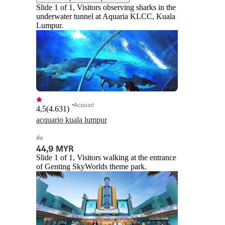
Slide 1 of 1, Visitors observing sharks in the
underwater tunnel at Aquaria KLCC, Kuala
Lumpur.
Acquari
4,5
(
4.631
)
acquario kuala lumpur
da
44,9 MYR
Slide 1 of 1, Visitors walking at the entrance
of Genting SkyWorlds theme park.