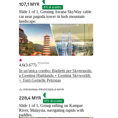
107,1 MYR
8% di sconto
Slide 1 of 1, Genting Awana SkyWay cable
car near pagoda tower in lush mountain
landscape.
Combo
4,6
(
3.677
)
In un'unica combo: Biglietti per Skytropolis 
a Genting Highlands + Genting Skyworlds 
+ Torri Gemelle Petronas
da
ORIGINAL PRICE
329,3 MYR
228,4 MYR
31% di sconto
Slide 1 of 1, Group rafting on Kampar
River, Malaysia, navigating rapids with
paddles.