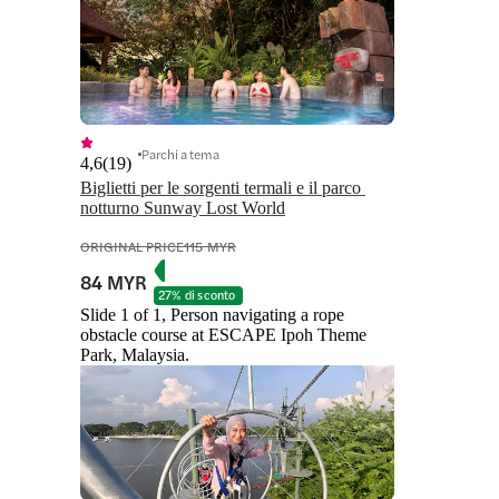
Parchi a tema
4,6
(
19
)
Biglietti per le sorgenti termali e il parco 
notturno Sunway Lost World
ORIGINAL PRICE
115 MYR
84 MYR
27% di sconto
Slide 1 of 1, Person navigating a rope
obstacle course at ESCAPE Ipoh Theme
Park, Malaysia.