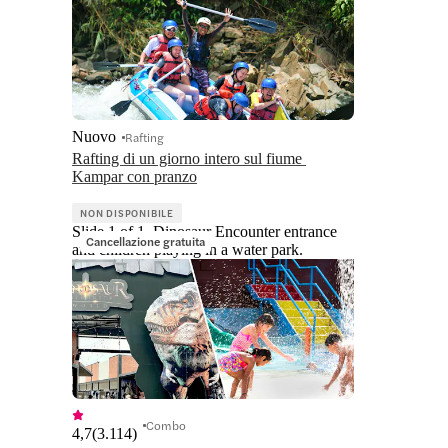
Nuovo
Rafting
Rafting di un giorno intero sul fiume 
Kampar con pranzo
NON DISPONIBILE
Slide 1 of 1, Dinosaur Encounter entrance
Cancellazione gratuita
and children playing in a water park.
Combo
4,7
(
3.114
)