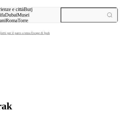
a:
ienze e città
Burj
ifa
Dubai
Musei
ani
Roma
Torre
l
Parigi
esperienze e città
lietti per il parco a tema Escape di Ipoh
rak