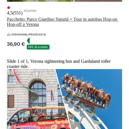
Combo
4,5
(
551
)
Pacchetto: Parco Giardino Sigurtà + Tour in autobus Hop-on 
Hop-off a Verona
da
ORIGINAL PRICE
43 €
36,90 €
14% di sconto
Slide 1 of 1, Verona sightseeing bus and Gardaland roller
coaster ride.