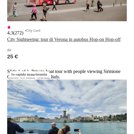
City Card
4,3
(
272
)
City Sightseeing: tour di Verona in autobus Hop-on Hop-off
da
25 €
Slide 1 of 1, Private boat tour with people viewing Sirmione
In rapido esaurimento
Castle on Lake Garda, Italy.