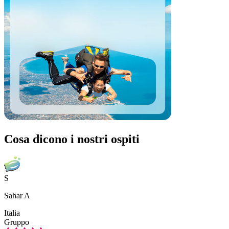
Cosa dicono i nostri ospiti
S
Sahar A
Italia
Gruppo