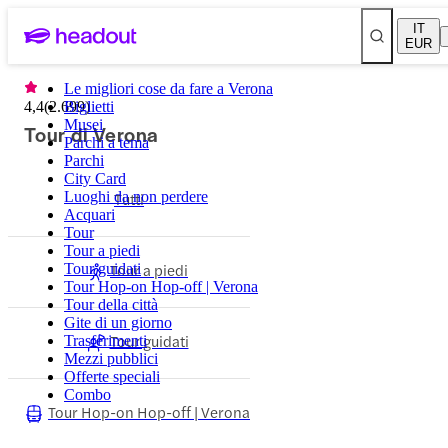
IT
EUR
Le migliori cose da fare a Verona
4,4
(
2.699
Biglietti
)
Musei
Tour di Verona
Parchi a tema
Parchi
City Card
Luoghi da non perdere
Tutti
Acquari
Tour
Tour a piedi
Tour a piedi
Tour guidati
Tour Hop-on Hop-off | Verona
Tour della città
Gite di un giorno
Tour guidati
Trasferimenti
Mezzi pubblici
Offerte speciali
Combo
Tour Hop-on Hop-off | Verona