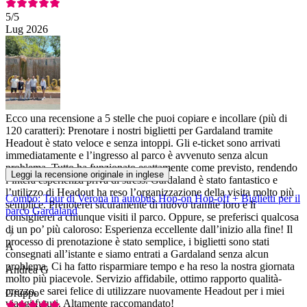
5
/5
Lug 2026
Ecco una recensione a 5 stelle che puoi copiare e incollare (più di
120 caratteri): Prenotare i nostri biglietti per Gardaland tramite
Headout è stato veloce e senza intoppi. Gli e-ticket sono arrivati
immediatamente e l’ingresso al parco è avvenuto senza alcun
problema. Tutto ha funzionato esattamente come previsto, rendendo
Leggi la recensione originale in inglese
l’intera esperienza priva di stress. Gardaland è stato fantastico e
l’utilizzo di Headout ha reso l’organizzazione della visita molto più
Combo: Tour di Verona in autobus Hop-on Hop-off + Biglietti per il
semplice. Prenoterei sicuramente di nuovo tramite loro e li
parco Gardaland
consiglierei a chiunque visiti il parco. Oppure, se preferisci qualcosa
di un po’ più caloroso: Esperienza eccellente dall’inizio alla fine! Il
processo di prenotazione è stato semplice, i biglietti sono stati
A
consegnati all’istante e siamo entrati a Gardaland senza alcun
problema. Ci ha fatto risparmiare tempo e ha reso la nostra giornata
Andrea G
molto più piacevole. Servizio affidabile, ottimo rapporto qualità-
prezzo, e sarei felice di utilizzare nuovamente Headout per i miei
Gruppo
viaggi futuri. Altamente raccomandato!