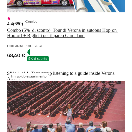
Combo
4,4
(
680
)
Combo (5%  di sconto): Tour di Verona in autobus Hop-on 
Hop-off + Biglietti per il parco Gardaland
ORIGINAL PRICE
72 €
68,40 €
5% di sconto
Slide 1 of 1, Tour group listening to a guide inside Verona
In rapido esaurimento
Arena.