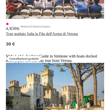
Arena Di Verona Opera
4,3
(
504
)
Tour guidato Salta la Fila dell'Arena di Verona
39 €
Slide 1 of 1, Scaliger Castle in Sirmione with boats docked
Cancellazione gratuita
nearby, part of a full-day tour from Verona.