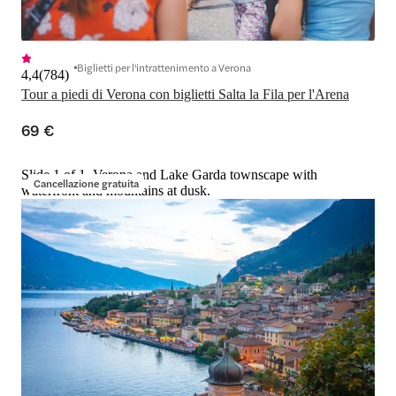
Biglietti per l'intrattenimento a Verona
4,4
(
784
)
Tour a piedi di Verona con biglietti Salta la Fila per l'Arena
69 €
Slide 1 of 1, Verona and Lake Garda townscape with
Cancellazione gratuita
waterfront and mountains at dusk.