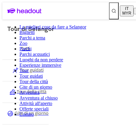
IT
MYR
Tour di Selangor
Le migliori cose da fare a Selangor
Biglietti
Parchi a tema
Zoo
Tutti
Parchi
Parchi acquatici
Luoghi da non perdere
Esperienze immersive
Tour guidati
Tour
Tour guidati
Tour della città
Gite di un giorno
Tour della città
Avventura
Avventura al chiuso
Attività all'aperto
Offerte speciali
Gite di un giorno
Combo