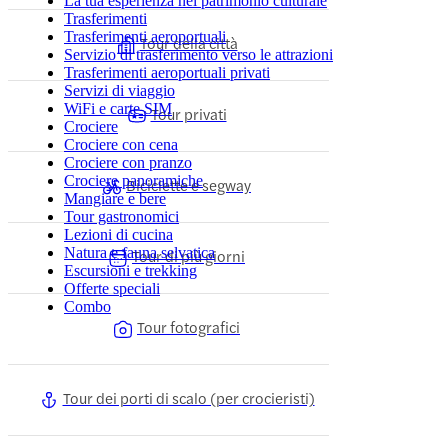
La tua esperienza nel patrimonio culturale
Trasferimenti
Trasferimenti aeroportuali
Tour della città
Servizio di trasferimento verso le attrazioni
Trasferimenti aeroportuali privati
Servizi di viaggio
WiFi e carte SIM
Tour privati
Crociere
Crociere con cena
Crociere con pranzo
Crociere panoramiche
Biciclette e segway
Mangiare e bere
Tour gastronomici
Lezioni di cucina
Natura e fauna selvatica
Tour di più giorni
Escursioni e trekking
Offerte speciali
Combo
Tour fotografici
Tour dei porti di scalo (per crocieristi)