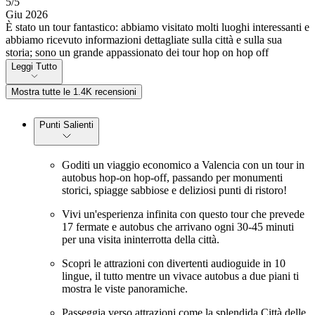
5
/5
Giu 2026
È stato un tour fantastico: abbiamo visitato molti luoghi interessanti e
abbiamo ricevuto informazioni dettagliate sulla città e sulla sua
storia; sono un grande appassionato dei tour hop on hop off
Leggi Tutto
Mostra tutte le 1.4K recensioni
Punti Salienti
Goditi un viaggio economico a Valencia con un tour in
autobus hop-on hop-off, passando per monumenti
storici, spiagge sabbiose e deliziosi punti di ristoro!
Vivi un'esperienza infinita con questo tour che prevede
17 fermate e autobus che arrivano ogni 30-45 minuti
per una visita ininterrotta della città.
Scopri le attrazioni con divertenti audioguide in 10
lingue, il tutto mentre un vivace autobus a due piani ti
mostra le viste panoramiche.
Passeggia verso attrazioni come la splendida Città delle