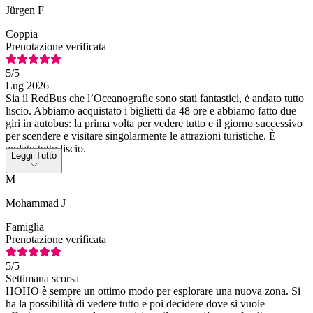
Jürgen F
Coppia
Prenotazione verificata
5
/5
Lug 2026
Sia il RedBus che l’Oceanografic sono stati fantastici, è andato tutto
liscio. Abbiamo acquistato i biglietti da 48 ore e abbiamo fatto due
giri in autobus: la prima volta per vedere tutto e il giorno successivo
per scendere e visitare singolarmente le attrazioni turistiche. È
andato tutto liscio.
Leggi Tutto
M
Mohammad J
Famiglia
Prenotazione verificata
5
/5
Settimana scorsa
HOHO è sempre un ottimo modo per esplorare una nuova zona. Si
ha la possibilità di vedere tutto e poi decidere dove si vuole