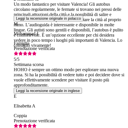
Un modo fantastico per visitare Valencia! Gli autobus
circolano regolarmente, le fermate si trovano nei pressi delle
principali attrazioni della città e la possibilità di salire e
Leggi la recensione originale in polacco
scendere dove si vuole permette di visitare la città al proprio
M
ritmo. L’audioguida è interessante e disponibile in molte
lingue. Gli autisti sono gentili e disponibili, l’autobus è pulito
Mohammad J
e confortevole. È un’opzione eccellente per chi desidera
vedere in poco tempo i luoghi più importanti di Valencia. Lo
Famiglia
consiglio vivamente!
Prenotazione verificata
5
/5
Settimana scorsa
HOHO è sempre un ottimo modo per esplorare una nuova
zona. Si ha la possibilità di vedere tutto e poi decidere dove si
vuole effettivamente scendere per visitare il posto più
approfonditamente.
Leggi la recensione originale in inglese
E
Elisabetta A
Coppia
Prenotazione verificata