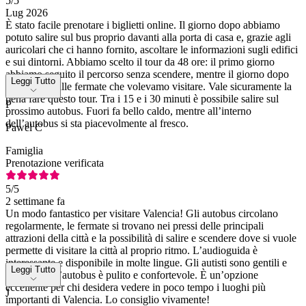
5
/5
Lug 2026
È stato facile prenotare i biglietti online. Il giorno dopo abbiamo
potuto salire sul bus proprio davanti alla porta di casa e, grazie agli
auricolari che ci hanno fornito, ascoltare le informazioni sugli edifici
e sui dintorni. Abbiamo scelto il tour da 48 ore: il primo giorno
abbiamo seguito il percorso senza scendere, mentre il giorno dopo
Leggi Tutto
siamo scesi alle fermate che volevamo visitare. Vale sicuramente la
pena fare questo tour. Tra i 15 e i 30 minuti è possibile salire sul
P
prossimo autobus. Fuori fa bello caldo, mentre all’interno
dell’autobus si sta piacevolmente al fresco.
Pawel C
Famiglia
Prenotazione verificata
5
/5
2 settimane fa
Un modo fantastico per visitare Valencia! Gli autobus circolano
regolarmente, le fermate si trovano nei pressi delle principali
attrazioni della città e la possibilità di salire e scendere dove si vuole
permette di visitare la città al proprio ritmo. L’audioguida è
interessante e disponibile in molte lingue. Gli autisti sono gentili e
Leggi Tutto
disponibili, l’autobus è pulito e confortevole. È un’opzione
eccellente per chi desidera vedere in poco tempo i luoghi più
J
importanti di Valencia. Lo consiglio vivamente!