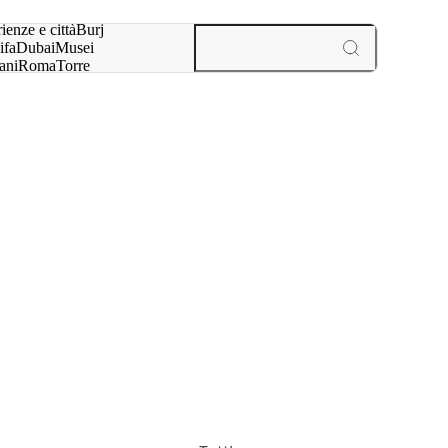
a:
ienze e città
Burj
ifa
Dubai
Musei
ani
Roma
Torre
l
Parigi
esperienze e città