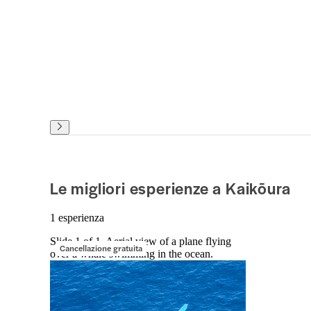
Le migliori esperienze a Kaikōura
1 esperienza
Slide 1 of 1, Aerial view of a plane flying
Cancellazione gratuita
over a whale swimming in the ocean.