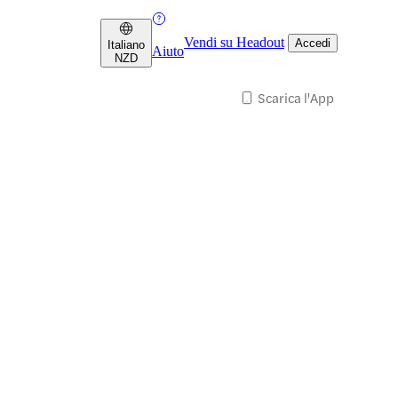
Vendi su Headout
Accedi
Italiano
Aiuto
NZD
Scarica l'App