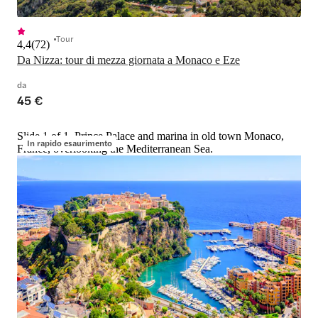
Tour
4,4
(
72
)
Da Nizza: tour di mezza giornata a Monaco e Eze
da
45 €
Slide 1 of 1, Prince Palace and marina in old town Monaco,
In rapido esaurimento
France, overlooking the Mediterranean Sea.