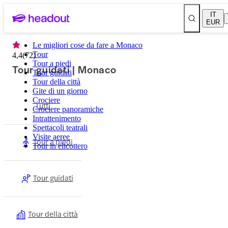
IT
EUR
Le migliori cose da fare a Monaco
Tour
4,4
(
72
)
Tour a piedi
Tour guidati | Monaco
Tour guidati
Tour della città
Gite di un giorno
Crociere
Tutti
Crociere panoramiche
Intrattenimento
Spettacoli teatrali
Visite aeree
Tour a piedi
Tour in elicottero
Tour guidati
Tour della città