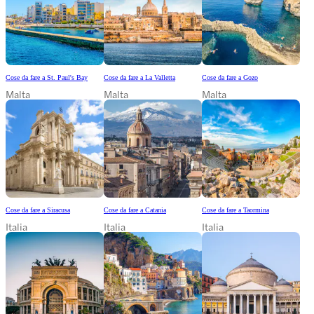
Cose da fare a St. Paul's Bay
Cose da fare a La Valletta
Cose da fare a Gozo
Malta
Malta
Malta
Cose da fare a Siracusa
Cose da fare a Catania
Cose da fare a Taormina
Italia
Italia
Italia