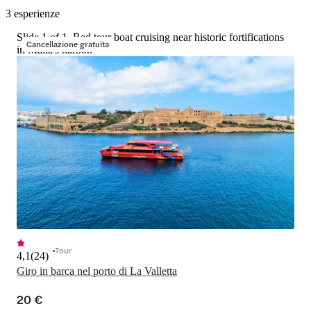
3 esperienze
Slide 1 of 1, Red tour boat cruising near historic fortifications
Cancellazione gratuita
in Malta's harbor.
Tour
4,1
(
24
)
Giro in barca nel porto di La Valletta
20 €