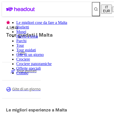
IT
EUR
Le migliori cose da fare a Malta
Biglietti
4,1
(
24
)
Musei
Tour guidati | Malta
Parchi a tema
Parchi
Tour
Tour guidati
Tutti
Gite di un giorno
Crociere
Crociere panoramiche
Offerte speciali
Tour guidati
Combo
Gite di un giorno
Le migliori esperienze a Malta