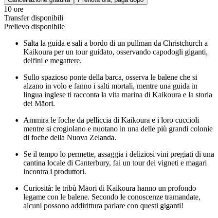
10 ore
Transfer disponibili
Prelievo disponibile
Salta la guida e sali a bordo di un pullman da Christchurch a
Kaikoura per un tour guidato, osservando capodogli giganti,
delfini e megattere.
Sullo spazioso ponte della barca, osserva le balene che si
alzano in volo e fanno i salti mortali, mentre una guida in
lingua inglese ti racconta la vita marina di Kaikoura e la storia
dei Māori.
Ammira le foche da pelliccia di Kaikoura e i loro cuccioli
mentre si crogiolano e nuotano in una delle più grandi colonie
di foche della Nuova Zelanda.
Se il tempo lo permette, assaggia i deliziosi vini pregiati di una
cantina locale di Canterbury, fai un tour dei vigneti e magari
incontra i produttori.
Curiosità: le tribù Māori di Kaikoura hanno un profondo
legame con le balene. Secondo le conoscenze tramandate,
alcuni possono addirittura parlare con questi giganti!