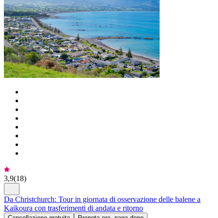
3,9
(
18
)
Da Christchurch: Tour in giornata di osservazione delle balene a
Kaikoura con trasferimenti di andata e ritorno
Cancellazione gratuita
Prenota ora, paga dopo