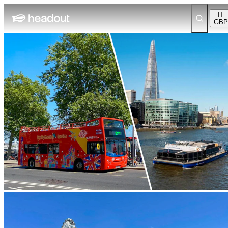
IT
GBP