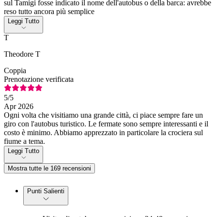
sul Tamigi fosse indicato il nome dell'autobus o della barca: avrebbe
reso tutto ancora più semplice
Leggi Tutto
T
Theodore T
Coppia
Prenotazione verificata
5
/5
Apr 2026
Ogni volta che visitiamo una grande città, ci piace sempre fare un
giro con l'autobus turistico. Le fermate sono sempre interessanti e il
costo è minimo. Abbiamo apprezzato in particolare la crociera sul
fiume a tema.
Leggi Tutto
Mostra tutte le 169 recensioni
Punti Salienti