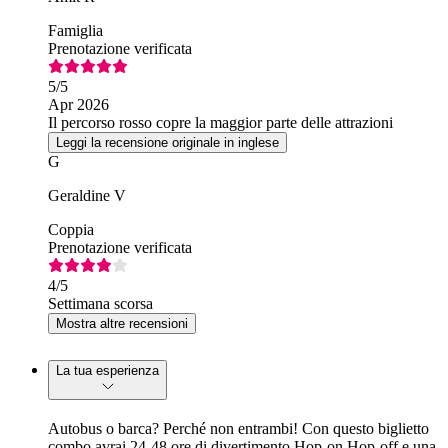
Famiglia
Prenotazione verificata
5
/5
Apr 2026
Il percorso rosso copre la maggior parte delle attrazioni
Leggi la recensione originale in inglese
G
Geraldine V
Coppia
Prenotazione verificata
4
/5
Settimana scorsa
Mostra altre recensioni
La tua esperienza
Autobus o barca? Perché non entrambi! Con questo biglietto
combo avrai 24-48 ore di divertimento Hop-on Hop-off e una