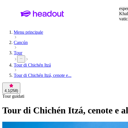
Cerc
esper
Khal
vatic
Eiffe
Menu principale
Cancún
Tour
Tour di Chichén Itzá
Tour di Chichén Itzá, cenote e...
4,1
(
258
)
Tour guidati
Tour di Chichén Itzá, cenote e al