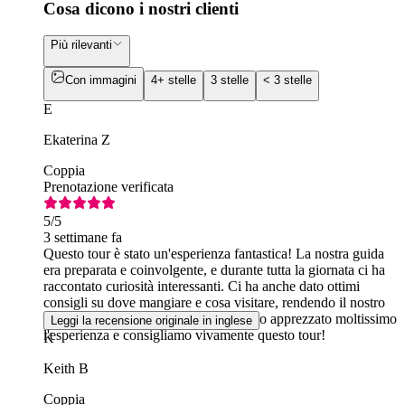
Cosa dicono i nostri clienti
Più rilevanti
Con immagini
4+ stelle
3 stelle
< 3 stelle
E
Ekaterina Z
Coppia
Prenotazione verificata
5
/5
3 settimane fa
Questo tour è stato un'esperienza fantastica! La nostra guida
era preparata e coinvolgente, e durante tutta la giornata ci ha
raccontato curiosità interessanti. Ci ha anche dato ottimi
consigli su dove mangiare e cosa visitare, rendendo il nostro
viaggio ancora più piacevole. Abbiamo apprezzato moltissimo
Leggi la recensione originale in inglese
l'esperienza e consigliamo vivamente questo tour!
K
Keith B
Coppia