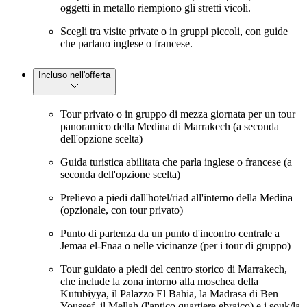
oggetti in metallo riempiono gli stretti vicoli.
Scegli tra visite private o in gruppi piccoli, con guide
che parlano inglese o francese.
Incluso nell'offerta
Tour privato o in gruppo di mezza giornata per un tour
panoramico della Medina di Marrakech (a seconda
dell'opzione scelta)
Guida turistica abilitata che parla inglese o francese (a
seconda dell'opzione scelta)
Prelievo a piedi dall'hotel/riad all'interno della Medina
(opzionale, con tour privato)
Punto di partenza da un punto d'incontro centrale a
Jemaa el-Fnaa o nelle vicinanze (per i tour di gruppo)
Tour guidato a piedi del centro storico di Marrakech,
che include la zona intorno alla moschea della
Kutubiyya, il Palazzo El Bahia, la Madrasa di Ben
Youssef, il Mellah (l'antico quartiere ebraico) e i souk/la