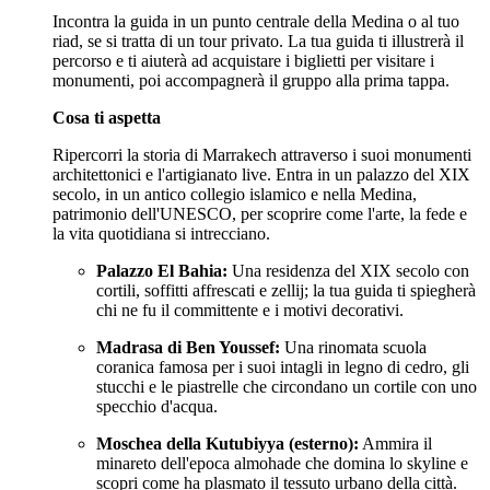
Incontra la guida in un punto centrale della Medina o al tuo
riad, se si tratta di un tour privato. La tua guida ti illustrerà il
percorso e ti aiuterà ad acquistare i biglietti per visitare i
monumenti, poi accompagnerà il gruppo alla prima tappa.
Cosa ti aspetta
Ripercorri la storia di Marrakech attraverso i suoi monumenti
architettonici e l'artigianato live. Entra in un palazzo del XIX
secolo, in un antico collegio islamico e nella Medina,
patrimonio dell'UNESCO, per scoprire come l'arte, la fede e
la vita quotidiana si intrecciano.
Palazzo El Bahia:
Una residenza del XIX secolo con
cortili, soffitti affrescati e zellij; la tua guida ti spiegherà
chi ne fu il committente e i motivi decorativi.
Madrasa di Ben Youssef:
Una rinomata scuola
coranica famosa per i suoi intagli in legno di cedro, gli
stucchi e le piastrelle che circondano un cortile con uno
specchio d'acqua.
Moschea della Kutubiyya (esterno):
Ammira il
minareto dell'epoca almohade che domina lo skyline e
scopri come ha plasmato il tessuto urbano della città.