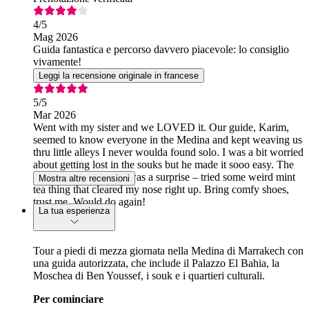
4
/5
Mag 2026
Guida fantastica e percorso davvero piacevole: lo consiglio
vivamente!
Leggi la recensione originale in francese
5
/5
Mar 2026
Went with my sister and we LOVED it. Our guide, Karim,
seemed to know everyone in the Medina and kept weaving us
thru little alleys I never woulda found solo. I was a bit worried
about getting lost in the souks but he made it sooo easy. The
stop at the spice shop was a surprise – tried some weird mint
Mostra altre recensioni
tea thing that cleared my nose right up. Bring comfy shoes,
trust me. Would do again!
La tua esperienza
Tour a piedi di mezza giornata nella Medina di Marrakech con
una guida autorizzata, che include il Palazzo El Bahia, la
Moschea di Ben Youssef, i souk e i quartieri culturali.
Per cominciare