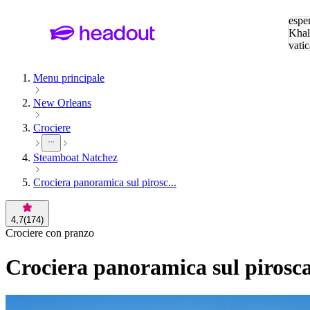
Cerc
esper
Khal
vatic
Eiffe
Menu principale
New Orleans
Crociere
Steamboat Natchez
Crociera panoramica sul pirosc...
4,7
(
174
)
Crociere con pranzo
Crociera panoramica sul pirosc