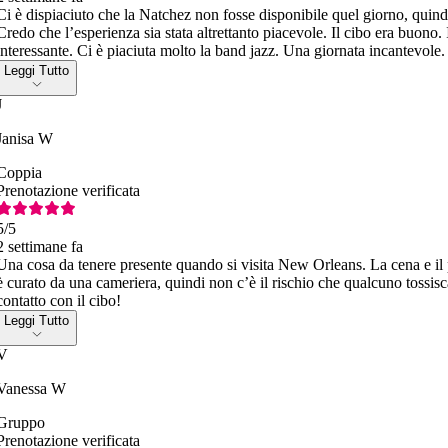
Ci è dispiaciuto che la Natchez non fosse disponibile quel giorno, qui
Credo che l’esperienza sia stata altrettanto piacevole. Il cibo era buono
interessante. Ci è piaciuta molto la band jazz. Una giornata incantevole.
Leggi Tutto
J
Janisa W
Coppia
Prenotazione verificata
5
/5
2 settimane fa
Una cosa da tenere presente quando si visita New Orleans. La cena e il 
è curato da una cameriera, quindi non c’è il rischio che qualcuno tossisca
contatto con il cibo!
Leggi Tutto
V
Vanessa W
Gruppo
Prenotazione verificata