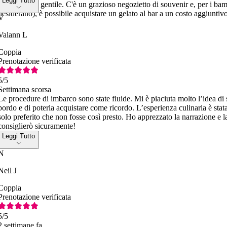
Leggi Tutto
disponibile e gentile. C'è un grazioso negozietto di souvenir e, per i bamb
desiderano), è possibile acquistare un gelato al bar a un costo aggiuntivo
V
Valann L
Coppia
Prenotazione verificata
5
/5
Settimana scorsa
Le procedure di imbarco sono state fluide. Mi è piaciuta molto l’idea di s
bordo e di poterla acquistare come ricordo. L’esperienza culinaria è stata 
solo preferito che non fosse così presto. Ho apprezzato la narrazione e l
consiglierò sicuramente!
Leggi Tutto
N
Neil J
Coppia
Prenotazione verificata
5
/5
2 settimane fa