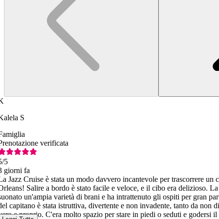
K
Kalela S
Famiglia
Prenotazione verificata
5
/5
3 giorni fa
La Jazz Cruise è stata un modo davvero incantevole per trascorrere un
Orleans! Salire a bordo è stato facile e veloce, e il cibo era delizioso. 
suonato un'ampia varietà di brani e ha intrattenuto gli ospiti per gran par
del capitano è stata istruttiva, divertente e non invadente, tanto da non d
vero e proprio. C'era molto spazio per stare in piedi o seduti e godersi i