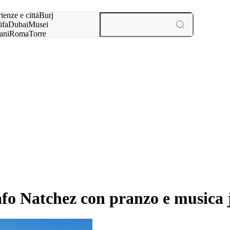
a:
ienze e città
Burj
ifa
Dubai
Musei
ani
Roma
Torre
l
Parigi
esperienze e città
afo Natchez con pranzo e musica 