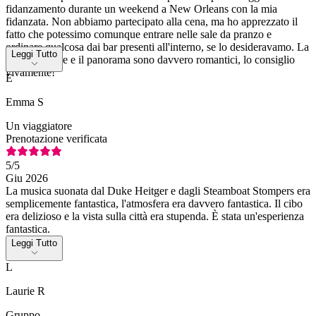
fidanzamento durante un weekend a New Orleans con la mia
fidanzata. Non abbiamo partecipato alla cena, ma ho apprezzato il
fatto che potessimo comunque entrare nelle sale da pranzo e
ordinare qualcosa dai bar presenti all'interno, se lo desideravamo. La
Leggi Tutto
nave a vapore e il panorama sono davvero romantici, lo consiglio
vivamente!
E
Emma S
Un viaggiatore
Prenotazione verificata
5
/5
Giu 2026
La musica suonata dal Duke Heitger e dagli Steamboat Stompers era
semplicemente fantastica, l'atmosfera era davvero fantastica. Il cibo
era delizioso e la vista sulla città era stupenda. È stata un'esperienza
fantastica.
Leggi Tutto
L
Laurie R
Gruppo