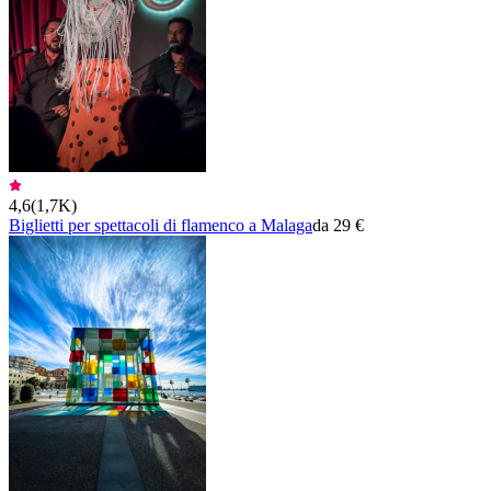
4,6
(
1,7K
)
Biglietti per spettacoli di flamenco a Malaga
da 29 €