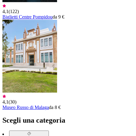
4,1
(
122
)
Biglietti Centre Pompidou
da 9 €
4,1
(
30
)
Museo Russo di Malaga
da 8 €
Scegli una categoria