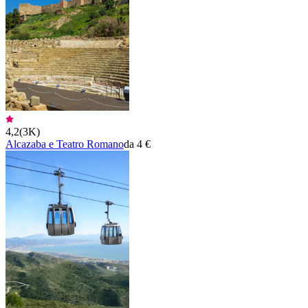
4,2
(
3K
)
Alcazaba e Teatro Romano
da 4 €