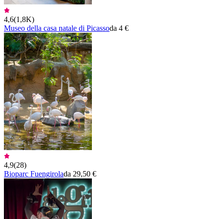
4,6
(
1,8K
)
Museo della casa natale di Picasso
da 4 €
4,9
(
28
)
Bioparc Fuengirola
da 29,50 €