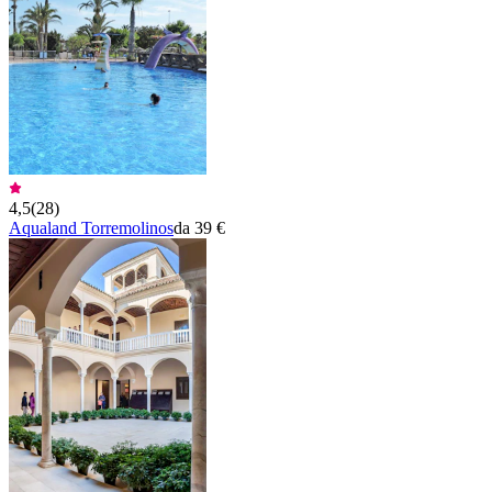
4,5
(
28
)
Aqualand Torremolinos
da 39 €