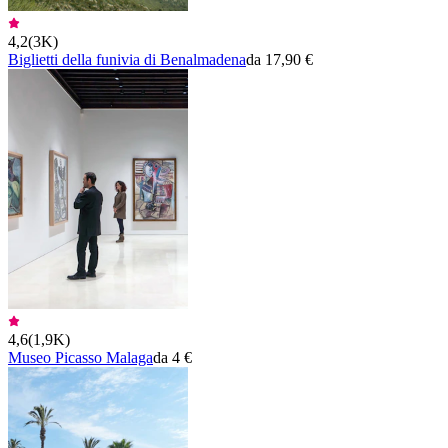
4,2
(
3K
)
Biglietti della funivia di Benalmadena
da 17,90 €
4,6
(
1,9K
)
Museo Picasso Malaga
da 4 €