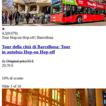
4,5
(
9.079
)
Tour Hop-on Hop-off | Barcellona
Tour della città di Barcellona: Tour
in autobus Hop-on Hop-off
da
Original price
33 €
29,70 €
10% di sconto
Slide 1 of 16