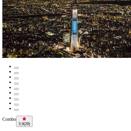
Combo
3,9
(
28
)