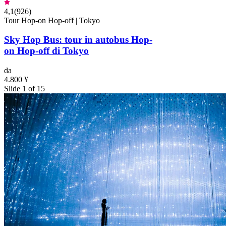
4,1
(
926
)
Tour Hop-on Hop-off | Tokyo
Sky Hop Bus: tour in autobus Hop-
on Hop-off di Tokyo
da
4.800 ¥
Slide 1 of 15