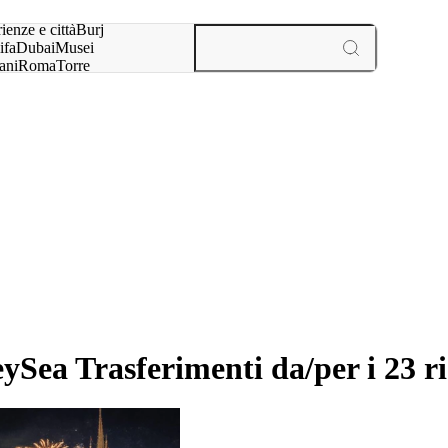
a:
ienze e città
Burj
ifa
Dubai
Musei
ani
Roma
Torre
l
Parigi
esperienze e città
Sea Trasferimenti da/per i 23 ri