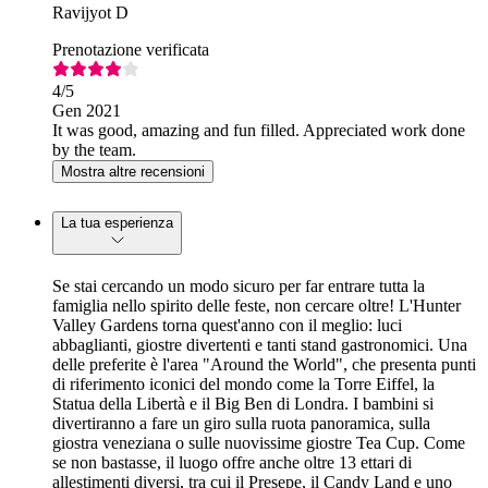
Ravijyot D
Prenotazione verificata
4
/5
Gen 2021
It was good, amazing and fun filled. Appreciated work done
by the team.
Mostra altre recensioni
La tua esperienza
Se stai cercando un modo sicuro per far entrare tutta la
famiglia nello spirito delle feste, non cercare oltre! L'Hunter
Valley Gardens torna quest'anno con il meglio: luci
abbaglianti, giostre divertenti e tanti stand gastronomici. Una
delle preferite è l'area "Around the World", che presenta punti
di riferimento iconici del mondo come la Torre Eiffel, la
Statua della Libertà e il Big Ben di Londra. I bambini si
divertiranno a fare un giro sulla ruota panoramica, sulla
giostra veneziana o sulle nuovissime giostre Tea Cup. Come
se non bastasse, il luogo offre anche oltre 13 ettari di
allestimenti diversi, tra cui il Presepe, il Candy Land e uno