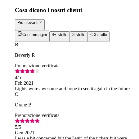
Cosa dicono i nostri clienti
Più rilevanti
Con immagini
4+ stelle
3 stelle
< 3 stelle
B
Beverly R
Prenotazione verificata
4
/5
Feb 2021
Lights were awesome and hope to see it again in the future.
O
Orane B
Prenotazione verificata
5
/5
Gen 2021
I was a bit concerned but the 'legit' of the tickets but were