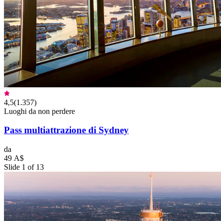
4,5
(
1.357
)
Luoghi da non perdere
Pass multiattrazione di Sydney
da
49 A$
Slide 1 of 13