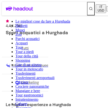
IT
USD
Le migliori cose da fare a Hurghada
4,4
(
1.256
Biglietti
)
Musei
Sport acquatici a Hurghada
Zoo
Parchi acquatici
Acquari
Tour
Tutti
Tour a piedi
Tour della città
Shopping
Immersioni subacquee
Gite di un giorno
Tour in motoscafo
Trasferimenti
Trasferimenti aeroportuali
Snorkeling
Crociere
Crociere panoramiche
Mangiare e bere
Tour gastronomici
Intrattenimento
Le migliori esperienze a Hurghada
Cabaret