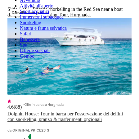
Avventura
Attività all'aperto
Slide 1 of 1, Friends snorkelling in the Red Sea near a boat
Sport acquatici
Cancellazione gratuita
during Dolphin Watching Tour, Hurghada.
Immersioni subacquee
Snorkeling
Natura e fauna selvatica
Safari
Benessere
Spa
Offerte speciali
Combo
Gite in barca a Hurghada
4,6
(
88
)
Dolphin House: Tour in barca per l'osservazione dei delfini 
con snorkeling, pranzo & trasferimenti opzionali
da
ORIGINAL PRICE
23 $