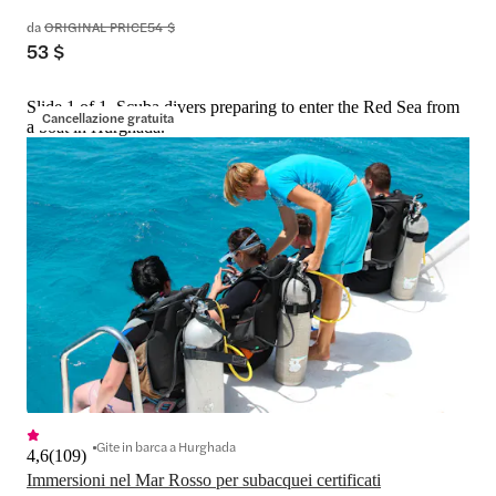
da
ORIGINAL PRICE
54 $
53 $
Slide 1 of 1, Scuba divers preparing to enter the Red Sea from
Cancellazione gratuita
a boat in Hurghada.
Gite in barca a Hurghada
4,6
(
109
)
Immersioni nel Mar Rosso per subacquei certificati