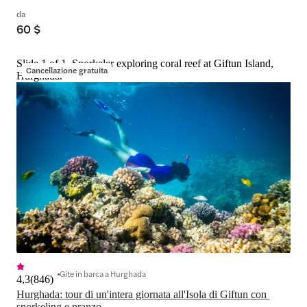
da
60 $
Slide 1 of 1, Snorkeler exploring coral reef at Giftun Island,
Cancellazione gratuita
Hurghada.
Gite in barca a Hurghada
4,3
(
846
)
Hurghada: tour di un'intera giornata all'Isola di Giftun con 
snorkeling e pranzo