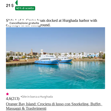
21 $
40% di sconto
Slide 1 of 1, Cruise boats docked at Hurghada harbor with
Cancellazione gratuita
cityscape in the background.
Gite in barca a Hurghada
4,6
(
213
)
Orange Bay Island: Crociera di lusso con Snorkeling, Buffet, 
Massaggi & Trasferimenti