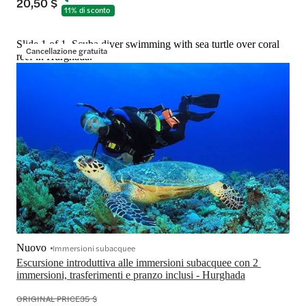
20,50 $
11% di sconto
Slide 1 of 1, Scuba diver swimming with sea turtle over coral
Cancellazione gratuita
reef in Hurghada.
Nuovo
Immersioni subacquee
Escursione introduttiva alle immersioni subacquee con 2 
immersioni, trasferimenti e pranzo inclusi - Hurghada
ORIGINAL PRICE
35 $