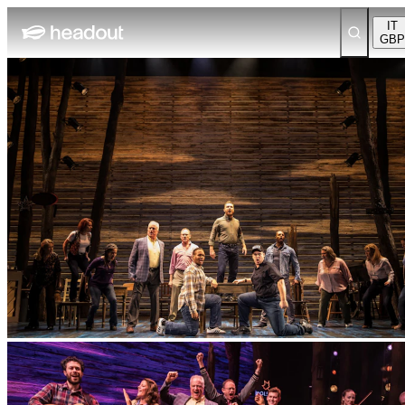
IT
GBP