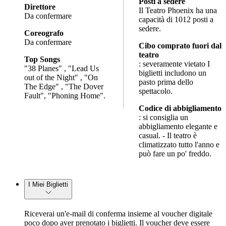
Posti a sedere
Direttore
Il Teatro Phoenix ha una
Da confermare
capacità di 1012 posti a
sedere.
Coreografo
Da confermare
Cibo comprato fuori dal
teatro
Top Songs
: severamente vietato I
"38 Planes" , "Lead Us
biglietti includono un
out of the Night" , "On
pasto prima dello
The Edge" , "The Dover
spettacolo.
Fault", "Phoning Home".
Codice di abbigliamento
: si consiglia un
abbigliamento elegante e
casual. - Il teatro è
climatizzato tutto l'anno e
può fare un po' freddo.
I Miei Biglietti
Riceverai un'e-mail di conferma insieme al voucher digitale
poco dopo aver prenotato i biglietti. Il voucher deve essere