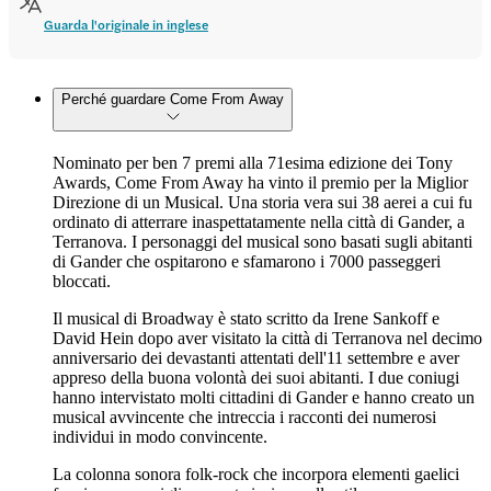
Guarda l'originale in inglese
Perché guardare Come From Away
Nominato per ben 7 premi alla 71esima edizione dei Tony
Awards, Come From Away ha vinto il premio per la Miglior
Direzione di un Musical. Una storia vera sui 38 aerei a cui fu
ordinato di atterrare inaspettatamente nella città di Gander, a
Terranova. I personaggi del musical sono basati sugli abitanti
di Gander che ospitarono e sfamarono i 7000 passeggeri
bloccati.
Il musical di Broadway è stato scritto da Irene Sankoff e
David Hein dopo aver visitato la città di Terranova nel decimo
anniversario dei devastanti attentati dell'11 settembre e aver
appreso della buona volontà dei suoi abitanti. I due coniugi
hanno intervistato molti cittadini di Gander e hanno creato un
musical avvincente che intreccia i racconti dei numerosi
individui in modo convincente.
La colonna sonora folk-rock che incorpora elementi gaelici