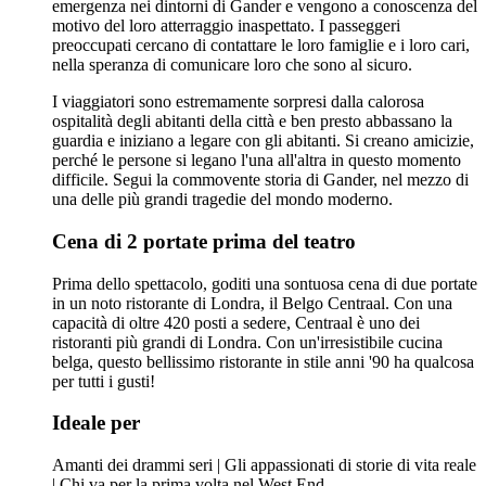
emergenza nei dintorni di Gander e vengono a conoscenza del
motivo del loro atterraggio inaspettato. I passeggeri
preoccupati cercano di contattare le loro famiglie e i loro cari,
nella speranza di comunicare loro che sono al sicuro.
I viaggiatori sono estremamente sorpresi dalla calorosa
ospitalità degli abitanti della città e ben presto abbassano la
guardia e iniziano a legare con gli abitanti. Si creano amicizie,
perché le persone si legano l'una all'altra in questo momento
difficile. Segui la commovente storia di Gander, nel mezzo di
una delle più grandi tragedie del mondo moderno.
Cena di 2 portate prima del teatro
Prima dello spettacolo, goditi una sontuosa cena di due portate
in un noto ristorante di Londra, il Belgo Centraal. Con una
capacità di oltre 420 posti a sedere, Centraal è uno dei
ristoranti più grandi di Londra. Con un'irresistibile cucina
belga, questo bellissimo ristorante in stile anni '90 ha qualcosa
per tutti i gusti!
Ideale per
Amanti dei drammi seri | Gli appassionati di storie di vita reale
| Chi va per la prima volta nel West End