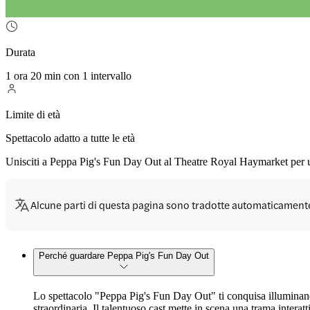
Durata
1 ora 20 min con 1 intervallo
Limite di età
Spettacolo adatto a tutte le età
Unisciti a Peppa Pig's Fun Day Out al Theatre Royal Haymarket per un
Alcune parti di questa pagina sono tradotte automaticament
Perché guardare Peppa Pig's Fun Day Out
Lo spettacolo "Peppa Pig's Fun Day Out" ti conquisa illuminand
straordinaria. Il talentuoso cast mette in scena una trama interat