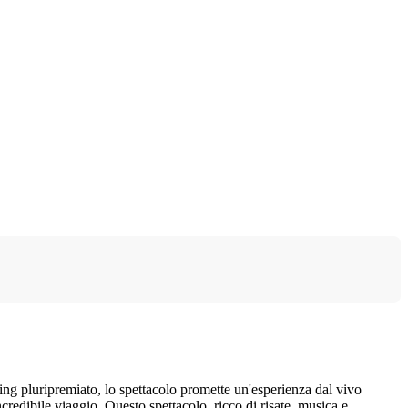
ng pluripremiato, lo spettacolo promette un'esperienza dal vivo
ncredibile viaggio. Questo spettacolo, ricco di risate, musica e