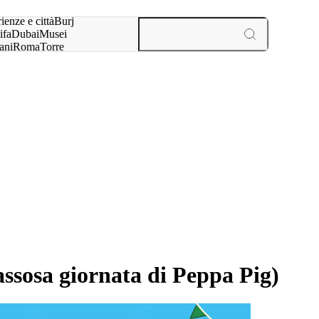
a:
ienze e città
Burj
ifa
Dubai
Musei
ani
Roma
Torre
l
Parigi
esperienze e città
ssosa giornata di Peppa Pig)