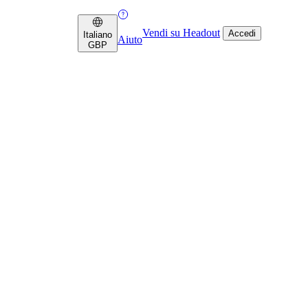
Vendi su Headout
Accedi
Italiano
Aiuto
GBP