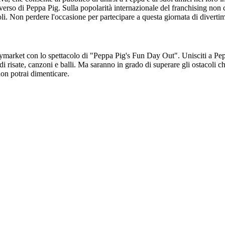
erso di Peppa Pig. Sulla popolarità internazionale del franchising non 
li. Non perdere l'occasione per partecipare a questa giornata di diverti
market con lo spettacolo di "Peppa Pig's Fun Day Out". Unisciti a Peppa
i risate, canzoni e balli. Ma saranno in grado di superare gli ostacoli che
non potrai dimenticare.