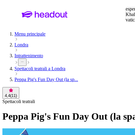
Cerc
esper
Khal
vatic
Eiffe
Menu principale
Londra
Intrattenimento
Spettacoli teatrali a Londra
Peppa Pig's Fun Day Out (la sp...
4,4
(
11
)
Spettacoli teatrali
Peppa Pig's Fun Day Out (la spa