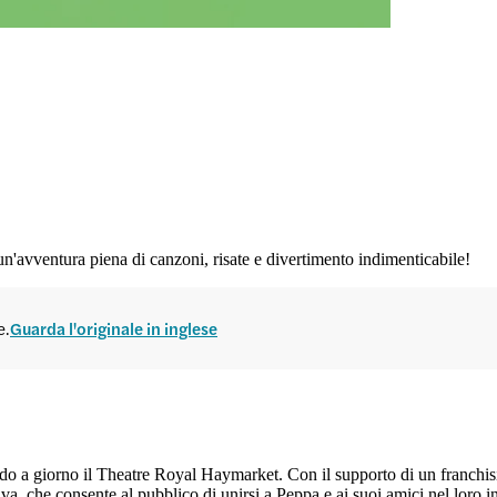
'avventura piena di canzoni, risate e divertimento indimenticabile!
e.
Guarda l'originale in inglese
o a giorno il Theatre Royal Haymarket. Con il supporto di un franchisi
tiva, che consente al pubblico di unirsi a Peppa e ai suoi amici nel loro i